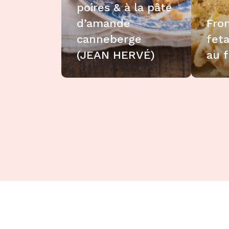
poires & à la pâte
d’amande
Fro
canneberge
fet
(JEAN HERVÉ)
au 