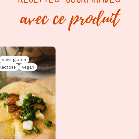
avec ce produit
sans gluten
 lactose
vegan