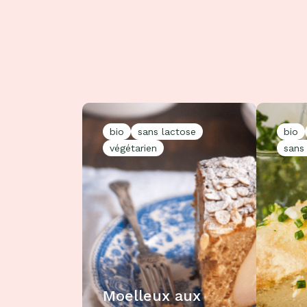
bio
sans lactose
bio
végétarien
sans
Moelleux aux