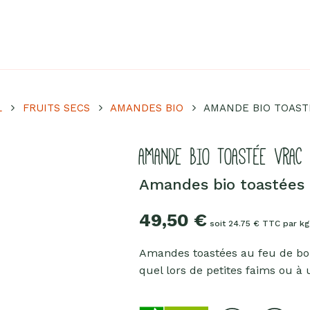
Chocolat
Aides culinaires
Boisson en poudre
L
FRUITS SECS
AMANDES BIO
AMANDE BIO TOAST
Fruits secs
Goma-sio
AMANDE BIO TOASTÉE VRA
Mélanges apéritifs
Tartinables apéritifs
Amandes bio toastées 
Pâte d'amande
49,50
€
Pâtes à tartiner
soit 24.75 € TTC par kg
Produits lacto-fermentés
Amandes toastées au feu de boi
Produits sucrants
quel lors de petites faims ou à u
Purées de fruits secs
Purées sucrées dites "confits"