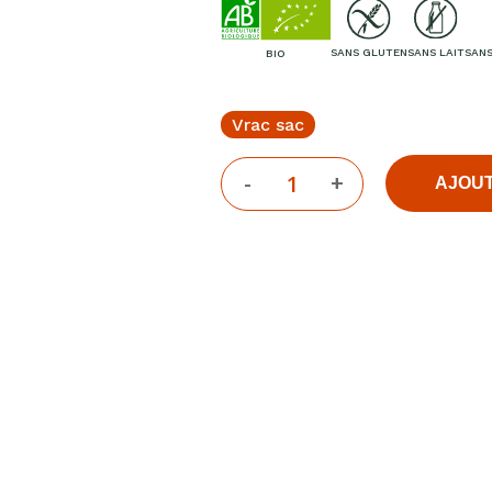
Livres
Anti-gaspi
SANS GLUTEN
SANS LAIT
SANS
BIO
Promotions
he
Vrac sac
ur Entrée pour rechercher ou sur ESC pour fermer
AJOUT