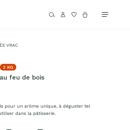
Rechercher…
compte
Favoris
Menu
ÉE VRAC
C
2 KG
au feu de bois
s pour un arôme unique, à déguster tel
tiliser dans la pâtisserie.