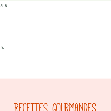
.8 g
on.
RECETTES GOURMANDES