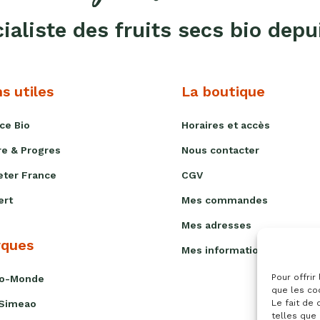
cialiste des fruits secs bio depu
ns utiles
La boutique
ce Bio
Horaires et accès
re & Progres
Nous contacter
ter France
CGV
ert
Mes commandes
Mes adresses
ques
Mes informations personne
Pour offrir
io-Monde
que les co
Le fait de
 Simeao
telles que 