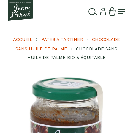
Passer
Menu
au
contenu
Ferme
Recherche
principal
le
de
produits
menu
ACCUEIL
PÂTES À TARTINER
CHOCOLADE
SANS HUILE DE PALME
CHOCOLADE SANS
HUILE DE PALME BIO & ÉQUITABLE