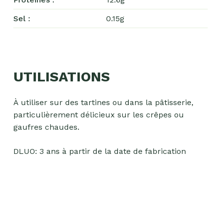
apéritifs
Sel :
0.15g
Tartinables
apéritifs
Pâte
d'amande
UTILISATIONS
Pâtes à
tartiner
À utiliser sur des tartines ou dans la pâtisserie,
Produits
particulièrement délicieux sur les crêpes ou
lacto-
gaufres chaudes.
fermentés
DLUO: 3 ans à partir de la date de fabrication
Produits
sucrants
Purées
de
fruits
secs