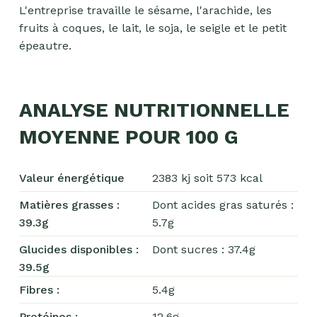
L'entreprise travaille le sésame, l'arachide, les
fruits à coques, le lait, le soja, le seigle et le petit
épeautre.
Chocolat
ANALYSE NUTRITIONNELLE
Aides
MOYENNE POUR 100 G
culinaires
Boisson
Valeur énergétique
2383 kj soit 573 kcal
en
poudre
Matières grasses :
Dont acides gras saturés :
39.3g
5.7g
Fruits
secs
Glucides disponibles :
Dont sucres : 37.4g
39.5g
Goma-
sio
Fibres :
5.4g
Mélanges
Protéines :
12.6g