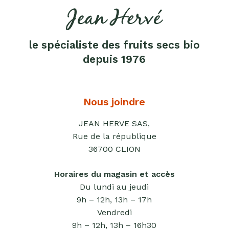
Purées
sucrées
dites
le spécialiste des fruits secs bio
"confits"
depuis 1976
Livres
Anti-
gaspi
Nous joindre
Promotions
JEAN HERVE SAS,
Rue de la république
36700 CLION
Horaires du magasin et accès
Du lundi au jeudi
9h – 12h, 13h – 17h
Vendredi
9h – 12h, 13h – 16h30