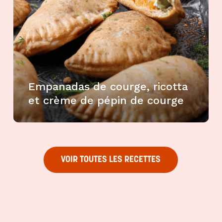
secs
Purées
sucrées
dites
"confits"
Livres
Empanadas de courge, ricotta
Anti-
et crème de pépin de courge
gaspi
Promotions
VOIR TOUTES LES RECETTES