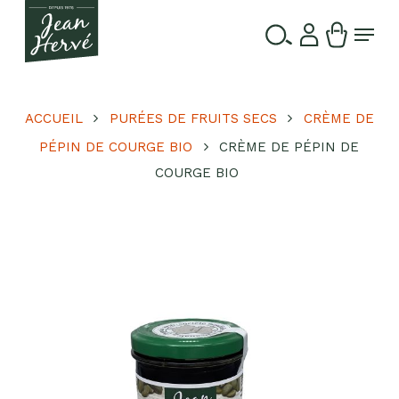
Passer
Menu
au
contenu
Ferme
Recherche
principal
le
de
produits
menu
ACCUEIL
PURÉES DE FRUITS SECS
CRÈME DE
PÉPIN DE COURGE BIO
CRÈME DE PÉPIN DE
COURGE BIO