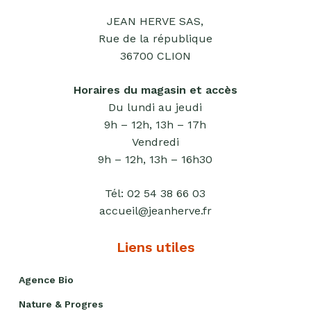
sucrants
JEAN HERVE SAS,
Rue de la république
Purées
de
36700 CLION
fruits
secs
Horaires du magasin et accès
Du lundi au jeudi
Purées
9h – 12h, 13h – 17h
sucrées
Vendredi
dites
"confits"
9h – 12h, 13h – 16h30
Livres
Tél:
02 54 38 66 03
accueil@jeanherve.fr
Anti-
gaspi
Liens utiles
Promotions
Agence Bio
Nature & Progres