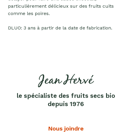
Fruits
particulièrement délicieux sur des fruits cuits
secs
comme les poires.
Goma-
sio
DLUO: 3 ans à partir de la date de fabrication.
Mélanges
apéritifs
Tartinables
apéritifs
Pâte
d'amande
Pâtes à
le spécialiste des fruits secs bio
tartiner
depuis 1976
Produits
lacto-
fermentés
Nous joindre
Produits