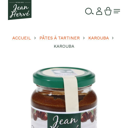
Passer
Menu
au
contenu
Ferme
Recherche
principal
le
de
produits
menu
ACCUEIL
PÂTES À TARTINER
KAROUBA
KAROUBA