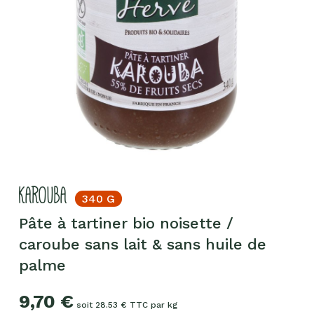
KAROUBA
340 G
Pâte à tartiner bio noisette /
caroube sans lait & sans huile de
palme
9,70
€
soit 28.53 € TTC par kg