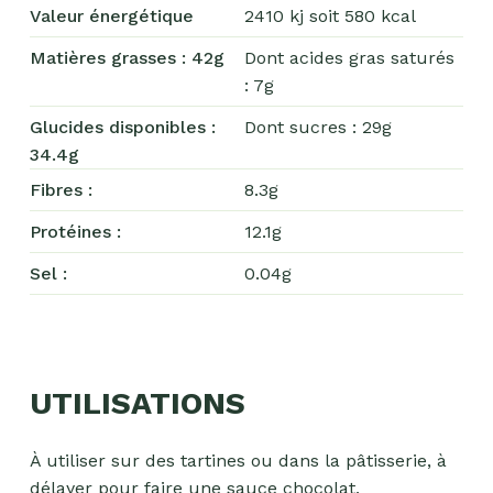
Valeur énergétique
2410 kj soit 580 kcal
Matières grasses : 42g
Dont acides gras saturés
: 7g
Glucides disponibles :
Dont sucres : 29g
34.4g
Fibres :
8.3g
Protéines :
12.1g
Sel :
0.04g
Chocolat
Aides
culinaires
UTILISATIONS
Boisson
en
poudre
À utiliser sur des tartines ou dans la pâtisserie, à
délayer pour faire une sauce chocolat,