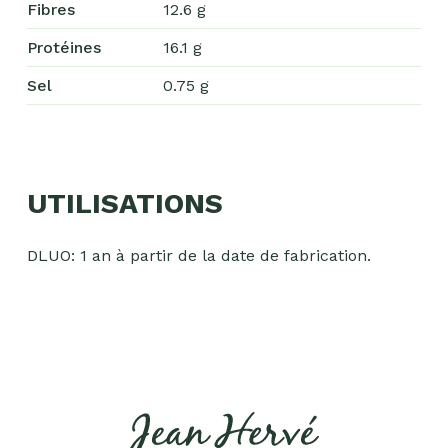
Fibres
12.6 g
Protéines
16.1 g
Sel
0.75 g
Chocolat
Aides
culinaires
UTILISATIONS
Boisson
en
DLUO: 1 an à partir de la date de fabrication.
poudre
Fruits
secs
Goma-
sio
Mélanges