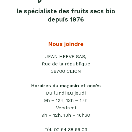
apéritifs
le spécialiste des fruits secs bio
Tartinables
apéritifs
depuis 1976
Pâte
d'amande
Nous joindre
Pâtes à
tartiner
JEAN HERVE SAS,
Rue de la république
Produits
36700 CLION
lacto-
fermentés
Horaires du magasin et accès
Produits
Du lundi au jeudi
sucrants
9h – 12h, 13h – 17h
Purées
Vendredi
de
9h – 12h, 13h – 16h30
fruits
secs
Tél:
02 54 38 66 03