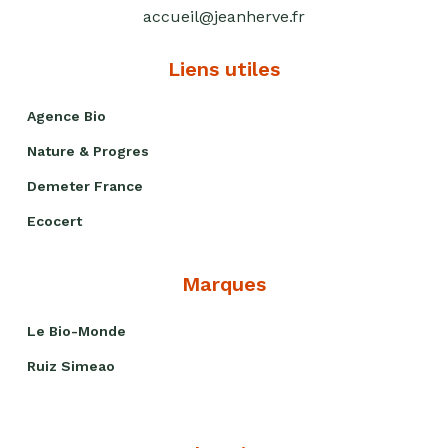
accueil@jeanherve.fr
Purées
sucrées
dites
Liens utiles
"confits"
Agence Bio
Livres
Nature & Progres
Anti-
gaspi
Demeter France
Promotions
Ecocert
Marques
Le Bio-Monde
Ruiz Simeao