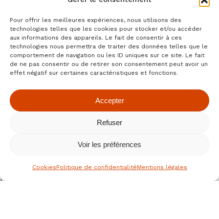
Pour offrir les meilleures expériences, nous utilisons des
technologies telles que les cookies pour stocker et/ou accéder
aux informations des appareils. Le fait de consentir à ces
technologies nous permettra de traiter des données telles que le
comportement de navigation ou les ID uniques sur ce site. Le fait
de ne pas consentir ou de retirer son consentement peut avoir un
effet négatif sur certaines caractéristiques et fonctions.
Accepter
Refuser
Fatal error
Voir les préférences
: Uncaught wfWAFStorageFileException: Unable to save
temporary file for atomic writing. in
Cookies
Politique de confidentialité
Mentions légales
/jh2026.numeria.dev/www/wp-
content/plugins/wordfence/vendor/wordfence/wf-
waf/src/lib/storage/file.php:34 Stack trace: #0
/jh2026.numeria.dev/www/wp-