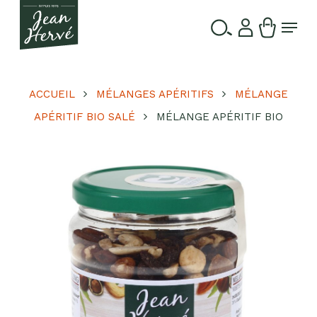
Passer
Menu
au
contenu
Ferme
Recherche
principal
le
de
produits
menu
ACCUEIL
MÉLANGES APÉRITIFS
MÉLANGE
APÉRITIF BIO SALÉ
MÉLANGE APÉRITIF BIO