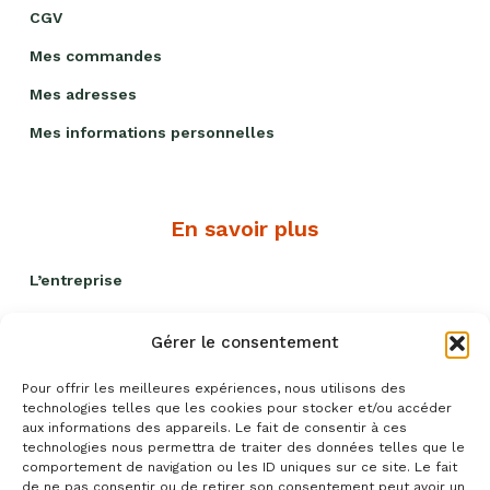
CGV
Mes commandes
Mes adresses
Mes informations personnelles
En savoir plus
L’entreprise
Nos engagements
Gérer le consentement
Livraison et remises
Pour offrir les meilleures expériences, nous utilisons des
Politique qualité
technologies telles que les cookies pour stocker et/ou accéder
aux informations des appareils. Le fait de consentir à ces
Blog recettes
technologies nous permettra de traiter des données telles que le
comportement de navigation ou les ID uniques sur ce site. Le fait
Événements
de ne pas consentir ou de retirer son consentement peut avoir un