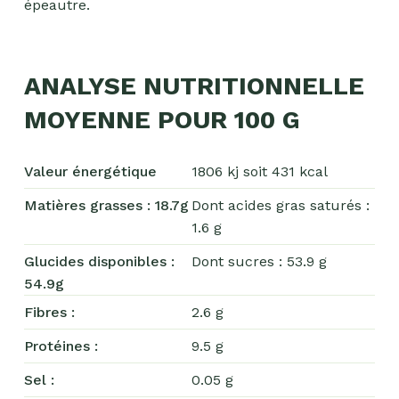
épeautre.
ANALYSE NUTRITIONNELLE
MOYENNE POUR 100 G
Valeur énergétique
1806 kj soit 431 kcal
Matières grasses : 18.7g
Dont acides gras saturés :
1.6 g
Chocolat
Glucides disponibles :
Dont sucres : 53.9 g
54.9g
Aides
culinaires
Fibres :
2.6 g
Boisson
Protéines :
9.5 g
en
Sel :
0.05 g
poudre