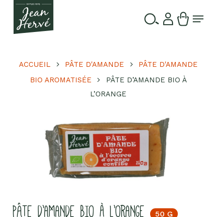
Passer
Menu
au
contenu
Ferme
Recherche
principal
le
de
produits
menu
ACCUEIL
PÂTE D'AMANDE
PÂTE D'AMANDE
BIO AROMATISÉE
PÂTE D’AMANDE BIO À
L’ORANGE
PÂTE D’AMANDE BIO À L’ORANGE
50 G