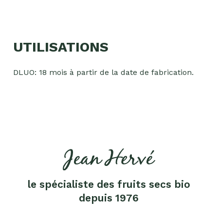
Fruits
secs
Goma-
UTILISATIONS
sio
Mélanges
DLUO: 18 mois à partir de la date de fabrication.
apéritifs
Tartinables
apéritifs
Pâte
d'amande
Pâtes à
tartiner
le spécialiste des fruits secs bio
Produits
lacto-
depuis 1976
fermentés