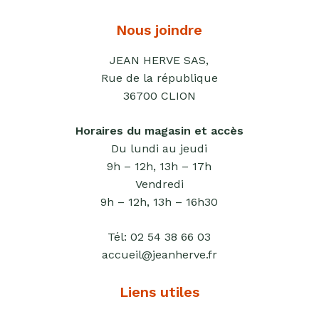
Produits
sucrants
Nous joindre
Purées
JEAN HERVE SAS,
de
Rue de la république
fruits
36700 CLION
secs
Purées
Horaires du magasin et accès
sucrées
Du lundi au jeudi
dites
9h – 12h, 13h – 17h
"confits"
Vendredi
Livres
9h – 12h, 13h – 16h30
Anti-
Tél:
02 54 38 66 03
gaspi
accueil@jeanherve.fr
Promotions
Liens utiles