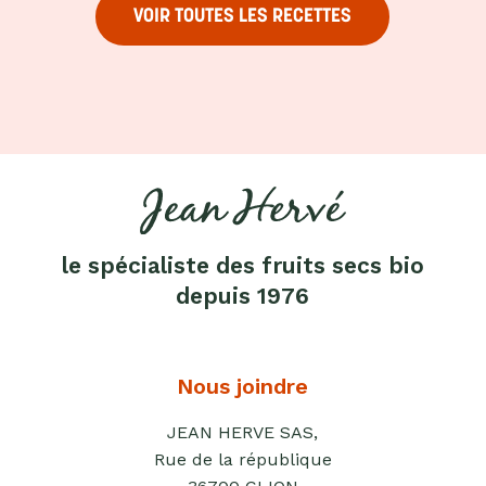
Purées
VOIR TOUTES LES RECETTES
de
fruits
secs
Purées
sucrées
dites
"confits"
Livres
le spécialiste des fruits secs bio
Anti-
depuis 1976
gaspi
Promotions
Nous joindre
JEAN HERVE SAS,
Rue de la république