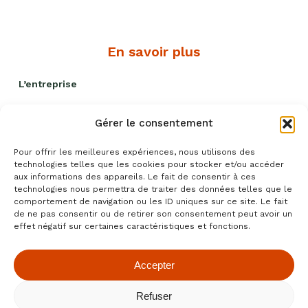
En savoir plus
L’entreprise
Nos engagements
Gérer le consentement
Livraison et remises
Pour offrir les meilleures expériences, nous utilisons des
Politique qualité
technologies telles que les cookies pour stocker et/ou accéder
aux informations des appareils. Le fait de consentir à ces
Blog recettes
technologies nous permettra de traiter des données telles que le
comportement de navigation ou les ID uniques sur ce site. Le fait
Événements
de ne pas consentir ou de retirer son consentement peut avoir un
effet négatif sur certaines caractéristiques et fonctions.
Accepter
Conditions générales de ventes
|
Mentions légales
|
Refuser
Confidentialité
|
Cookies
- Fait avec amour par
Numéria