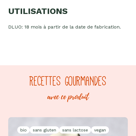
UTILISATIONS
DLUO: 18 mois à partir de la date de fabrication.
Chocolat
RECETTES GOURMANDES
Aides
culinaires
avec ce produit
Boisson
en
poudre
Fruits
secs
bio
sans gluten
sans lactose
vegan