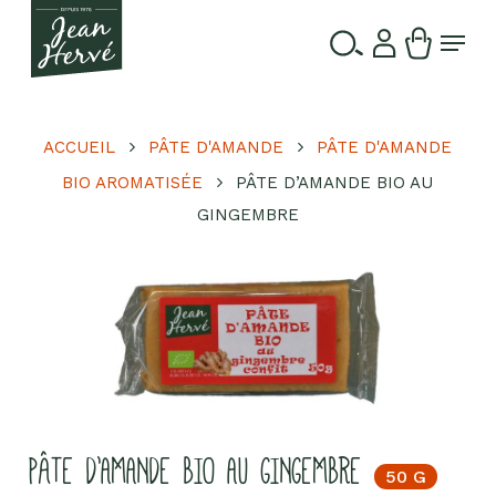
Passer
Menu
au
contenu
Ferme
Recherche
principal
le
de
produits
menu
ACCUEIL
PÂTE D'AMANDE
PÂTE D'AMANDE
BIO AROMATISÉE
PÂTE D’AMANDE BIO AU
GINGEMBRE
PÂTE D’AMANDE BIO AU GINGEMBRE
50 G