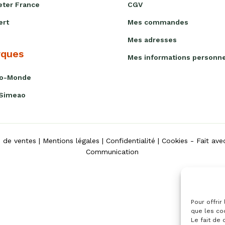
ter France
CGV
ert
Mes commandes
Mes adresses
ques
Mes informations personne
io-Monde
 Simeao
s de ventes
|
Mentions légales
|
Confidentialité
|
Cookies
- Fait av
Communication
Pour offrir
que les co
Le fait de