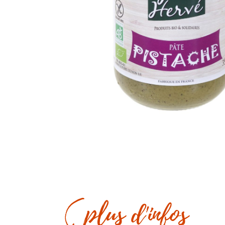
Recherc
de
produits
Appuyez s
plus d'infos