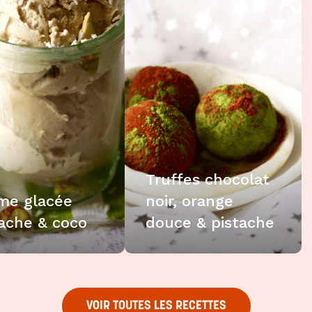
Truffes chocolat
me glacée
noir, orange
tache & coco
douce & pistache
VOIR TOUTES LES RECETTES