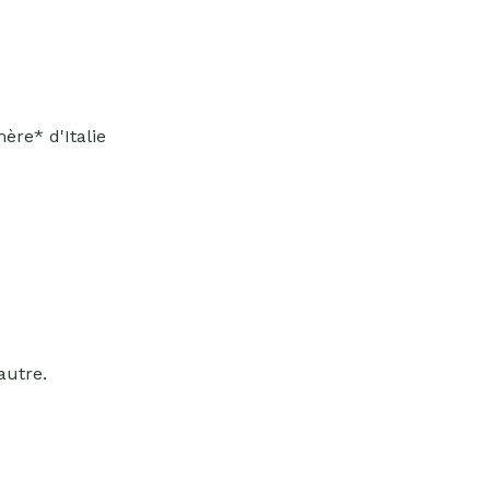
re* d'Italie
eautre.