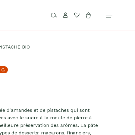
Rechercher…
compte
Favoris
Menu
PISTACHE BIO
 G
ée d'amandes et de pistaches qui sont
ées avec le sucre à la meule de pierre à
illeure préservation des arômes. La pâte
types de desserts: macarons, financiers,