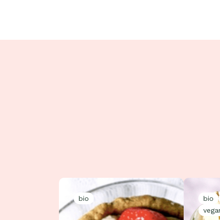
bio
bio
vega