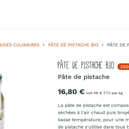
Chocolat
Aides culinaires
Boisson en poudre
AIDES CULINAIRES
PÂTE DE PISTACHE BIO
PÂTE DE 
Fruits secs
Goma-sio
PÂTE DE PISTACHE BIO
Mélanges apéritifs
350
Tartinables apéritifs
Pâte de pistache
Pâte d'amande
16,80
€
Pâtes à tartiner
soit 48 € TTC par kg
Produits lacto-fermentés
La pâte de pistache est compos
Produits sucrants
séchées à l'air chaud puis broy
Purées de fruits secs
basse température, pour une me
Purées sucrées dites "confits"
de pistache s'utilise dans tous 