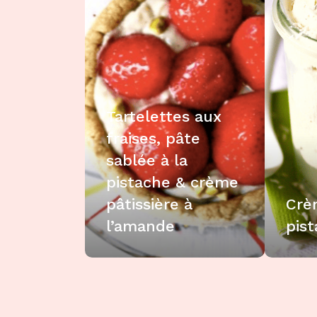
Tartelettes aux
fraises, pâte
sablée à la
pistache & crème
pâtissière à
Crè
l’amande
pis