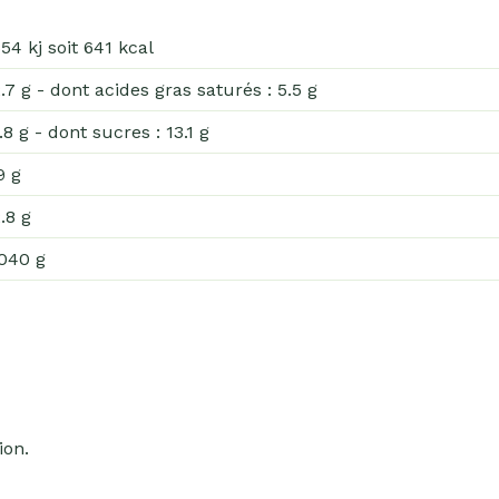
54 kj soit 641 kcal
.7 g - dont acides gras saturés : 5.5 g
.8 g - dont sucres : 13.1 g
9 g
.8 g
040 g
ion.