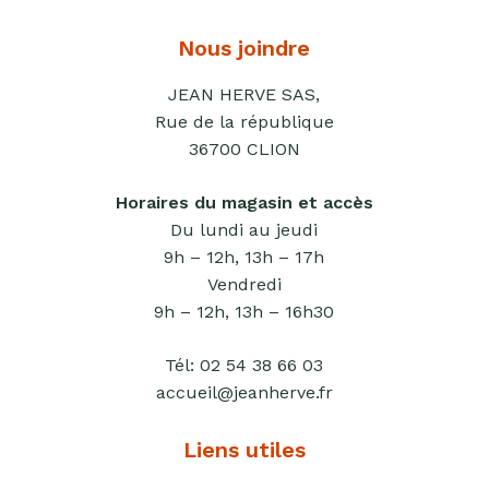
Fruits
secs
Nous joindre
Goma-
JEAN HERVE SAS,
sio
Rue de la république
36700 CLION
Mélanges
apéritifs
Horaires du magasin et accès
Tartinables
Du lundi au jeudi
apéritifs
9h – 12h, 13h – 17h
Pâte
Vendredi
d'amande
9h – 12h, 13h – 16h30
Pâtes à
Tél:
02 54 38 66 03
tartiner
accueil@jeanherve.fr
Produits
lacto-
Liens utiles
fermentés