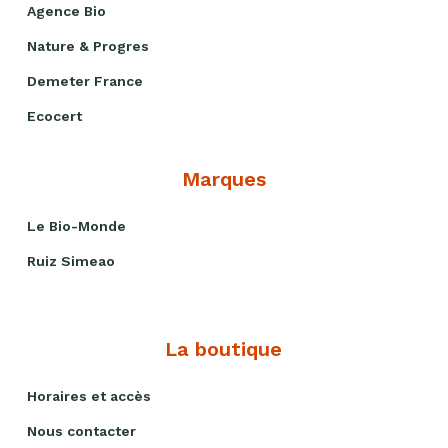
Produits
Agence Bio
sucrants
Nature & Progres
Purées
Demeter France
de
fruits
Ecocert
secs
Purées
Marques
sucrées
dites
Le Bio-Monde
"confits"
Ruiz Simeao
Livres
Anti-
gaspi
La boutique
Promotions
Horaires et accès
Nous contacter