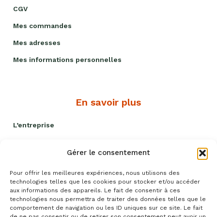
CGV
Mes commandes
Mes adresses
Mes informations personnelles
En savoir plus
L’entreprise
Nos engagements
Gérer le consentement
Livraison et remises
Pour offrir les meilleures expériences, nous utilisons des
Politique qualité
technologies telles que les cookies pour stocker et/ou accéder
aux informations des appareils. Le fait de consentir à ces
Blog recettes
technologies nous permettra de traiter des données telles que le
comportement de navigation ou les ID uniques sur ce site. Le fait
Événements
de ne pas consentir ou de retirer son consentement peut avoir un