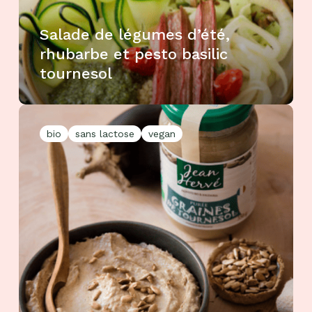
Salade de légumes d’été,
rhubarbe et pesto basilic
tournesol
bio
sans lactose
vegan