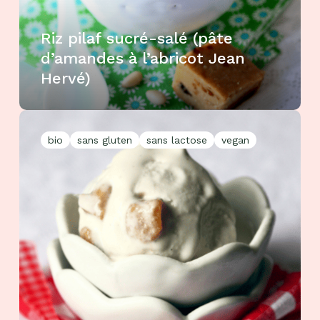
Riz pilaf sucré-salé (pâte
d’amandes à l’abricot Jean
Hervé)
bio
sans gluten
sans lactose
vegan