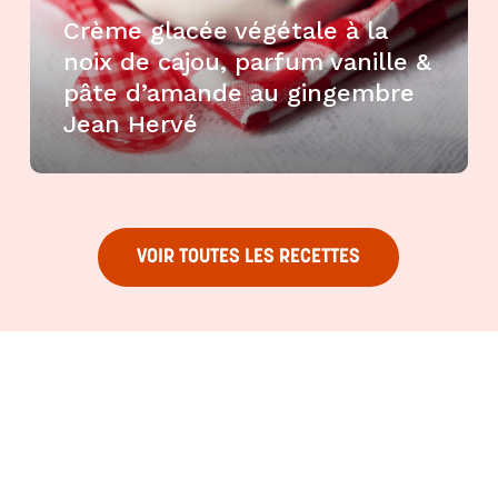
Crème glacée végétale à la
noix de cajou, parfum vanille &
pâte d’amande au gingembre
Jean Hervé
VOIR TOUTES LES RECETTES