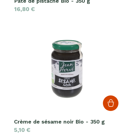
Pâte de pistache Bio - 350 g
16,80
€
Crème de sésame noir Bio - 350 g
5,10
€