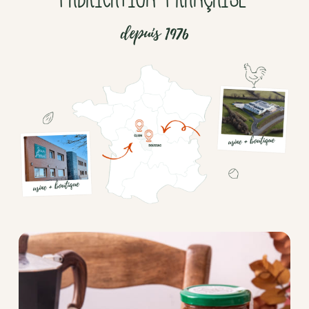
depuis 1976
Chocolat
Aides
culinaires
Boisson
en
poudre
Fruits
secs
Goma-
sio
Mélanges
apéritifs
Tartinables
apéritifs