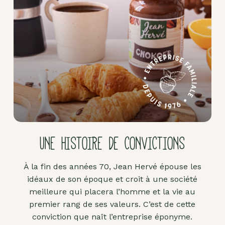
Pâte
d'amande
Pâtes à
tartiner
Produits
lacto-
fermentés
Produits
sucrants
UNE HISTOIRE DE CONVICTIONS
Purées
de
À la fin des années 70, Jean Hervé épouse les
fruits
idéaux de son époque et croit à une société
secs
meilleure qui placera l’homme et la vie au
Purées
premier rang de ses valeurs. C’est de cette
sucrées
conviction que naît l’entreprise éponyme.
dites