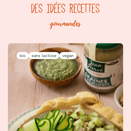
DES IDÉES RECETTES
gourmandes
bio
sans lactose
vegan