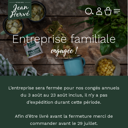
Passer
Menu
au
contenu
Ferme
Recherche
principal
le
de
produits
menu
Entreprise familiale
engagée !
dans la Bio depuis 1976
L’entreprise sera fermée pour nos congés annuels
du 3 août au 23 août inclus, il n’y a pas
d’expédition durant cette période.
Afin d’être livré avant la fermeture merci de
commander avant le 29 juillet.