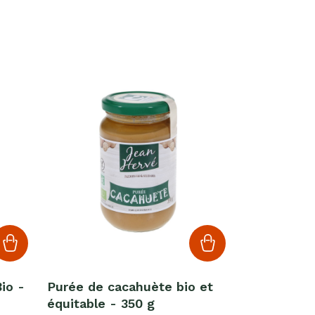
io -
Purée de cacahuète bio et
équitable - 350 g