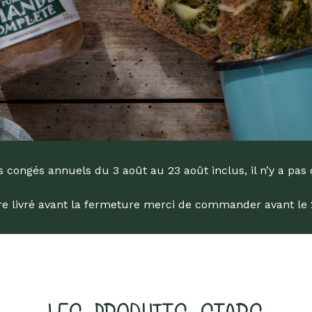
engagée !
Livres
Anti-gaspi
Promotions
dans la Bio depuis 1976
 congés annuels du 3 août au 23 août inclus, il n’y a pas 
tre livré avant la fermeture merci de commander avant le 29
he
ur Entrée pour rechercher ou sur ESC pour fermer