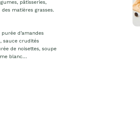
égumes, pâtisseries,
e des matières grasses.
e purée d’amandes
, sauce crudités
rée de noisettes, soupe
ame blanc…