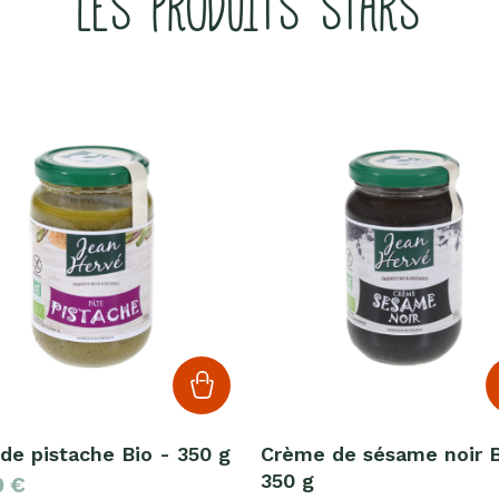
LES PRODUITS STARS
de pistache Bio - 350 g
Crème de sésame noir B
350 g
0
€