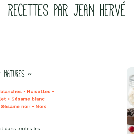
RECETTES PAR JEAN HERVÉ
« NATURES »
lanches • Noisettes •
let • Sésame blanc
• Sésame noir • Noix
et dans toutes les