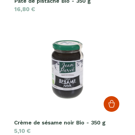
Pâte de pistache Bio - 350 g
16,80
€
Crème de sésame noir Bio - 350 g
5,10
€