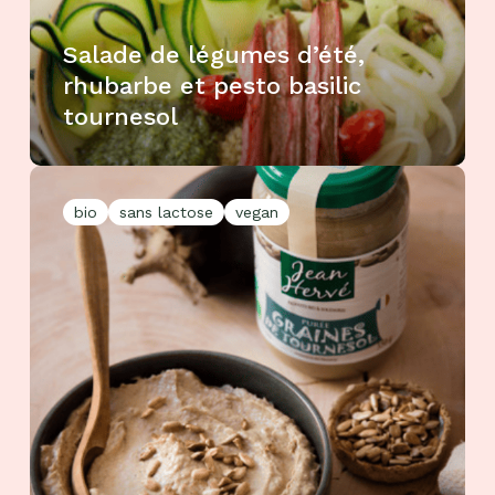
Salade de légumes d’été,
rhubarbe et pesto basilic
tournesol
bio
sans lactose
vegan