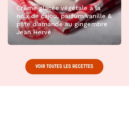
Crème glacée végétale à la
noix de cajou, parfum vanille &
pâte d’amande au gingembre
Jean Hervé
VOIR TOUTES LES RECETTES