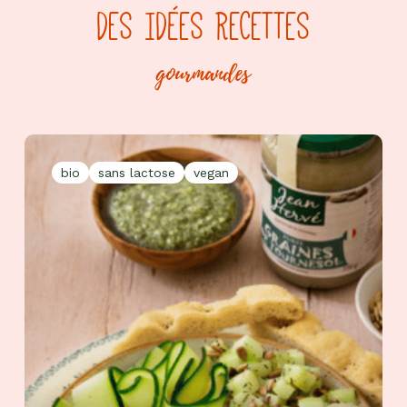
DES IDÉES RECETTES
gourmandes
bio
sans lactose
vegan