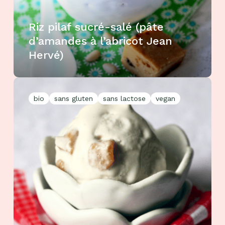
Riz pilaf sucré-salé (pâte
d’amandes à l’abricot Jean
Hervé)
bio
sans gluten
sans lactose
vegan