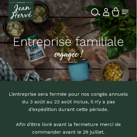
Passer
Menu
au
contenu
Ferme
Recherche
principal
le
de
produits
menu
Entreprise familiale
engagée !
dans la Bio depuis 1976
L’entreprise sera fermée pour nos congés annuels
du 3 août au 23 août inclus, il n’y a pas
d’expédition durant cette période.
Afin d’être livré avant la fermeture merci de
commander avant le 29 juillet.