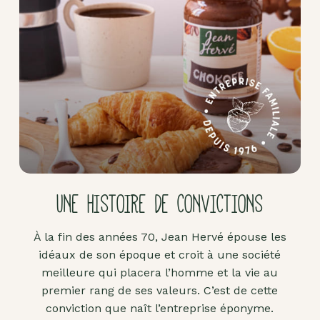
Pâte
d'amande
Pâtes à
tartiner
Produits
lacto-
fermentés
Produits
sucrants
UNE HISTOIRE DE CONVICTIONS
Purées
de
À la fin des années 70, Jean Hervé épouse les
fruits
idéaux de son époque et croit à une société
secs
meilleure qui placera l’homme et la vie au
Purées
premier rang de ses valeurs. C’est de cette
sucrées
conviction que naît l’entreprise éponyme.
dites