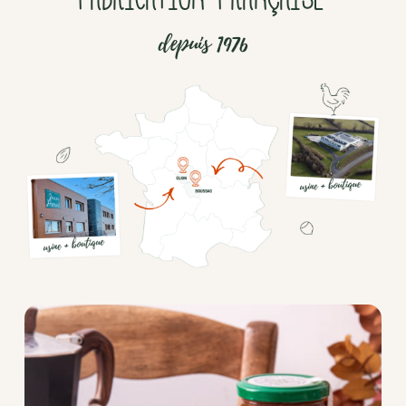
depuis 1976
Chocolat
Aides
culinaires
Boisson
en
poudre
Fruits
secs
Goma-
sio
Mélanges
apéritifs
Tartinables
apéritifs