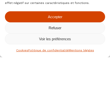
effet négatif sur certaines caractéristiques et fonctions.
Accepter
Refuser
Voir les préférences
Cookies
Politique de confidentialité
Mentions légales
le spécialiste des fruits secs bio
depuis 1976
Nous joindre
JEAN HERVE SAS,
Rue de la république
36700 CLION