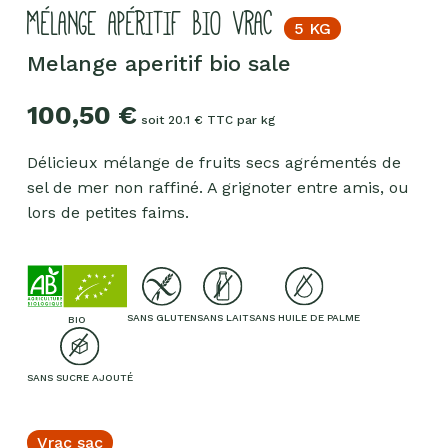
MÉLANGE APÉRITIF BIO VRAC
5 KG
Melange aperitif bio sale
100,50
€
soit 20.1 € TTC par kg
Délicieux mélange de fruits secs agrémentés de
sel de mer non raffiné. A grignoter entre amis, ou
lors de petites faims.
SANS GLUTEN
SANS LAIT
SANS HUILE DE PALME
BIO
SANS SUCRE AJOUTÉ
Vrac sac