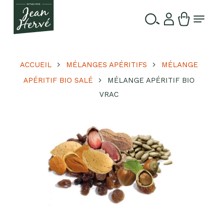
Passer
Menu
au
contenu
Ferme
Recherche
principal
le
de
produits
menu
ACCUEIL
MÉLANGES APÉRITIFS
MÉLANGE
APÉRITIF BIO SALÉ
MÉLANGE APÉRITIF BIO
VRAC