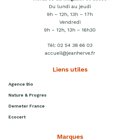
de
Du lundi au jeudi
fruits
secs
9h – 12h, 13h – 17h
Vendredi
Purées
9h – 12h, 13h – 16h30
sucrées
dites
Tél:
02 54 38 66 03
"confits"
accueil@jeanherve.fr
Livres
Liens utiles
Anti-
gaspi
Agence Bio
Promotions
Nature & Progres
Demeter France
Ecocert
Marques