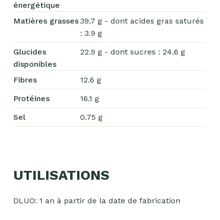
énergétique
Matières grasses
39.7 g - dont acides gras saturés
: 3.9 g
Glucides
22.9 g - dont sucres : 24.6 g
disponibles
Fibres
12.6 g
Chocolat
Protéines
16.1 g
Aides
Sel
0.75 g
culinaires
Boisson
en
poudre
UTILISATIONS
Fruits
secs
DLUO: 1 an à partir de la date de fabrication
Goma-