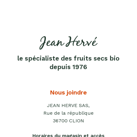
sio
Mélanges
apéritifs
Tartinables
apéritifs
Pâte
d'amande
le spécialiste des fruits secs bio
depuis 1976
Pâtes à
tartiner
Produits
Nous joindre
lacto-
fermentés
JEAN HERVE SAS,
Produits
Rue de la république
sucrants
36700 CLION
Purées
Horaires du magasin et accès