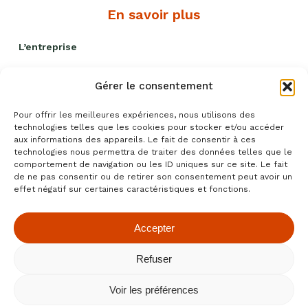
En savoir plus
L’entreprise
Nos engagements
Gérer le consentement
Livraison et remises
Pour offrir les meilleures expériences, nous utilisons des
Politique qualité
technologies telles que les cookies pour stocker et/ou accéder
aux informations des appareils. Le fait de consentir à ces
Blog recettes
technologies nous permettra de traiter des données telles que le
comportement de navigation ou les ID uniques sur ce site. Le fait
Événements
de ne pas consentir ou de retirer son consentement peut avoir un
effet négatif sur certaines caractéristiques et fonctions.
Accepter
Conditions générales de ventes
|
Mentions légales
|
Refuser
Confidentialité
|
Cookies
- Fait avec amour par
Numéria
Communication
Voir les préférences