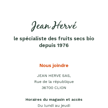
tartiner
Produits
lacto-
fermentés
Produits
sucrants
le spécialiste des fruits secs bio
depuis 1976
Purées
de
fruits
secs
Nous joindre
Purées
sucrées
JEAN HERVE SAS,
dites
Rue de la république
"confits"
36700 CLION
Livres
Horaires du magasin et accès
Anti-
Du lundi au jeudi