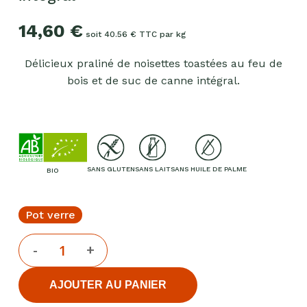
14,60
€
soit 40.56 € TTC par kg
Délicieux praliné de noisettes toastées au feu de
bois et de suc de canne intégral.
SANS GLUTEN
SANS LAIT
SANS HUILE DE PALME
BIO
Pot verre
AJOUTER AU PANIER