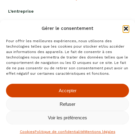
L’entreprise
Nos engagements
Gérer le consentement
Livraison et remises
Pour offrir les meilleures expériences, nous utilisons des
Politique qualité
technologies telles que les cookies pour stocker et/ou accéder
aux informations des appareils. Le fait de consentir à ces
Blog recettes
technologies nous permettra de traiter des données telles que le
comportement de navigation ou les ID uniques sur ce site. Le fait
Événements
de ne pas consentir ou de retirer son consentement peut avoir un
effet négatif sur certaines caractéristiques et fonctions.
Accepter
Conditions générales de ventes
|
Mentions légales
|
Refuser
Confidentialité
|
Cookies
- Fait avec amour par
Numéria
Communication
Voir les préférences
Cookies
Politique de confidentialité
Mentions légales