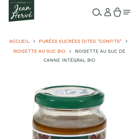
Passer
Menu
au
contenu
Ferme
Recherche
principal
le
de
produits
menu
ACCUEIL
PURÉES SUCRÉES DITES "CONFITS"
NOISETTE AU SUC BIO
NOISETTE AU SUC DE
CANNE INTÉGRAL BIO