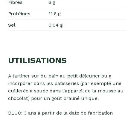
Fibres
6 g
culinaires
Protéines
11.6 g
Boisson
en
Sel
0.04 g
poudre
Fruits
secs
Goma-
UTILISATIONS
sio
Mélanges
A tartiner sur du pain au petit déjeuner ou à
apéritifs
incorporer dans les pâtisseries (par exemple une
cuillerée à soupe dans l'appareil de la mousse au
Tartinables
chocolat) pour un goût praliné unique.
apéritifs
Pâte
DLUO: 3 ans à partir de la date de fabrication
d'amande
Pâtes à