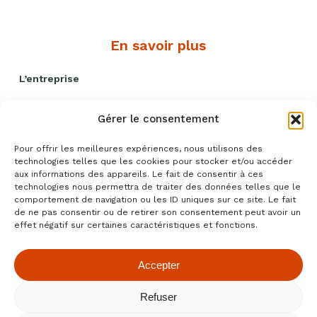
En savoir plus
L’entreprise
Nos engagements
Gérer le consentement
Livraison et remises
Pour offrir les meilleures expériences, nous utilisons des
Politique qualité
technologies telles que les cookies pour stocker et/ou accéder
aux informations des appareils. Le fait de consentir à ces
Blog recettes
technologies nous permettra de traiter des données telles que le
comportement de navigation ou les ID uniques sur ce site. Le fait
Événements
de ne pas consentir ou de retirer son consentement peut avoir un
effet négatif sur certaines caractéristiques et fonctions.
Accepter
Conditions générales de ventes
|
Mentions légales
|
Refuser
Confidentialité
|
Cookies
- Fait avec amour par
Numéria