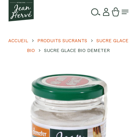
Passer
Menu
au
contenu
Ferme
Recherche
principal
le
de
produits
menu
ACCUEIL
PRODUITS SUCRANTS
SUCRE GLACE
BIO
SUCRE GLACE BIO DEMETER