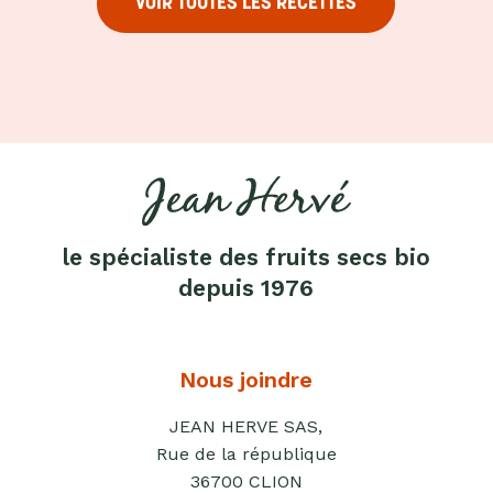
Purées
VOIR TOUTES LES RECETTES
de
fruits
secs
Purées
sucrées
dites
"confits"
Livres
le spécialiste des fruits secs bio
Anti-
depuis 1976
gaspi
Promotions
Nous joindre
JEAN HERVE SAS,
Rue de la république
36700 CLION