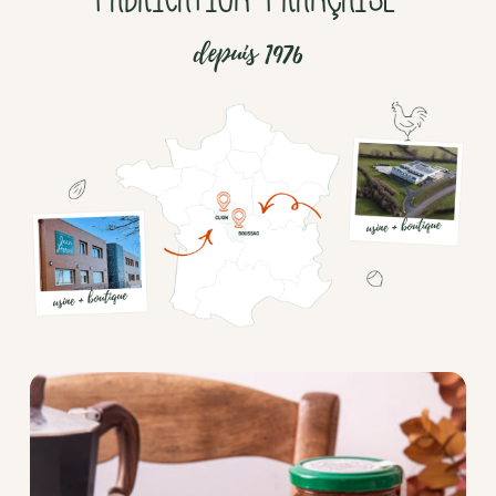
depuis 1976
Chocolat
Aides
culinaires
Boisson
en
poudre
Fruits
secs
Goma-
sio
Mélanges
apéritifs
Tartinables
apéritifs