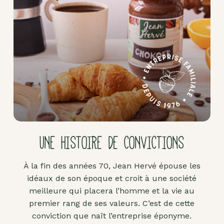
Pâte
d'amande
Pâtes à
tartiner
Produits
lacto-
fermentés
Produits
sucrants
UNE HISTOIRE DE CONVICTIONS
Purées
de
À la fin des années 70, Jean Hervé épouse les
fruits
idéaux de son époque et croit à une société
secs
meilleure qui placera l’homme et la vie au
Purées
premier rang de ses valeurs. C’est de cette
sucrées
conviction que naît l’entreprise éponyme.
dites