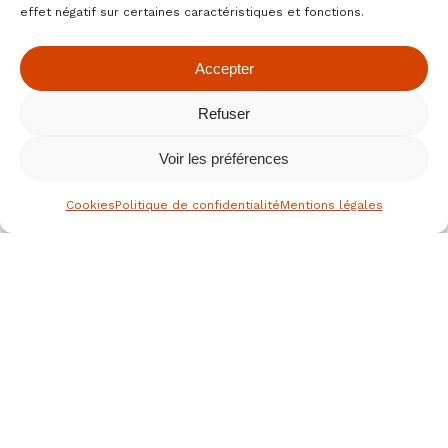
effet négatif sur certaines caractéristiques et fonctions.
Accepter
Refuser
Voir les préférences
Cookies
Politique de confidentialité
Mentions légales
le spécialiste des fruits secs bio
depuis 1976
Nous joindre
JEAN HERVE SAS,
Rue de la république
36700 CLION