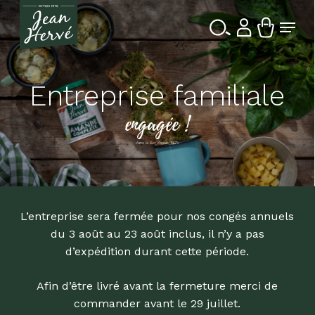
Passer
Menu
au
contenu
Ferme
Recherche
principal
le
de
produits
menu
Entreprise familiale
engagée !
dans la Bio depuis 1976
L’entreprise sera fermée pour nos congés annuels
du 3 août au 23 août inclus, il n’y a pas
d’expédition durant cette période.
Afin d’être livré avant la fermeture merci de
commander avant le 29 juillet.