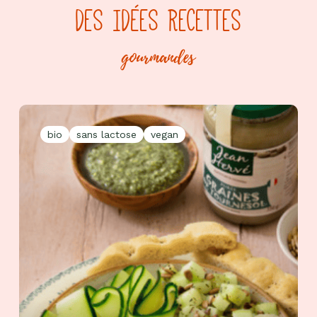
DES IDÉES RECETTES
gourmandes
bio
sans lactose
vegan