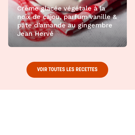
Crème glacée végétale à la
noix de cajou, parfum vanille &
pâte d’amande au gingembre
Jean Hervé
VOIR TOUTES LES RECETTES