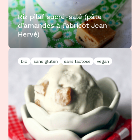
Riz pilaf sucré-salé (pâte
d’amandes à l’abricot Jean
Hervé)
bio
sans gluten
sans lactose
vegan