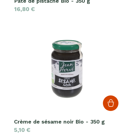
Pâte de pistache Bio - 350 g
16,80
€
Crème de sésame noir Bio - 350 g
5,10
€