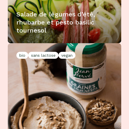
Salade de légumes d’été,
rhubarbe et pesto basilic
tournesol
bio
sans lactose
vegan