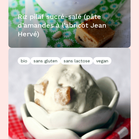
Riz pilaf sucré-salé (pâte
d’amandes à l’abricot Jean
Hervé)
bio
sans gluten
sans lactose
vegan