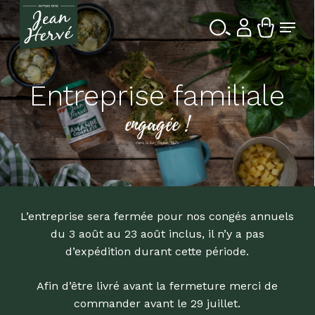
Passer
Menu
au
contenu
Ferme
Recherche
principal
le
de
produits
menu
Entreprise familiale
engagée !
dans la Bio depuis 1976
L’entreprise sera fermée pour nos congés annuels
du 3 août au 23 août inclus, il n’y a pas
d’expédition durant cette période.
Afin d’être livré avant la fermeture merci de
commander avant le 29 juillet.