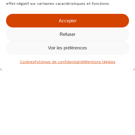
effet négatif sur certaines caractéristiques et fonctions.
Accepter
Refuser
Voir les préférences
Cookies
Politique de confidentialité
Mentions légales
le spécialiste des fruits secs bio
depuis 1976
Nous joindre
JEAN HERVE SAS,
Rue de la république
36700 CLION