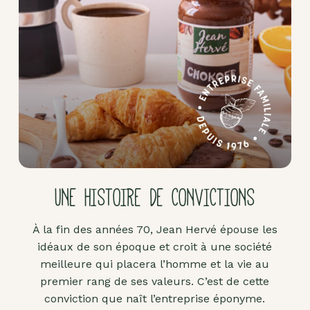
Pâte
d'amande
Pâtes à
tartiner
Produits
lacto-
fermentés
Produits
sucrants
UNE HISTOIRE DE CONVICTIONS
Purées
de
À la fin des années 70, Jean Hervé épouse les
fruits
idéaux de son époque et croit à une société
secs
meilleure qui placera l’homme et la vie au
Purées
premier rang de ses valeurs. C’est de cette
sucrées
conviction que naît l’entreprise éponyme.
dites