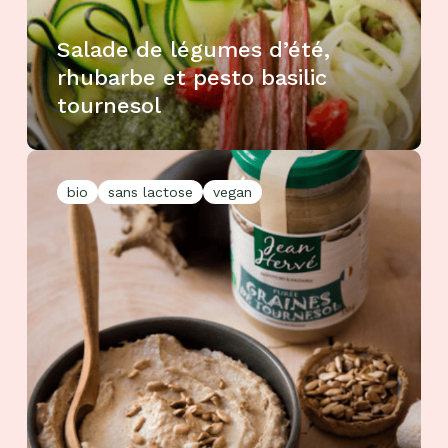
Salade de légumes d’été,
rhubarbe et pesto basilic
tournesol
bio
sans lactose
vegan