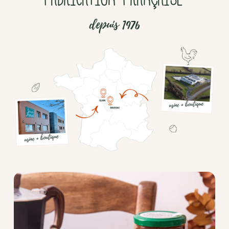
depuis 1976
Chocolat
Aides
culinaires
Boisson
en
poudre
Fruits
secs
Goma-
sio
Mélanges
apéritifs
Tartinables
apéritifs