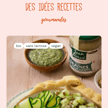
DES IDÉES RECETTES
gourmandes
bio
sans lactose
vegan