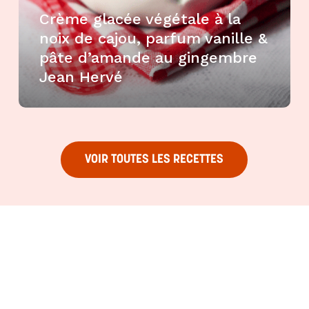
Crème glacée végétale à la
noix de cajou, parfum vanille &
pâte d’amande au gingembre
Jean Hervé
VOIR TOUTES LES RECETTES