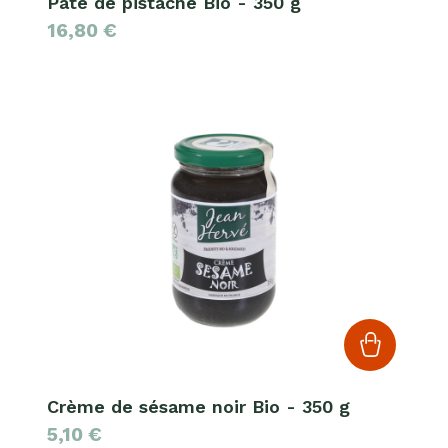
Pâte de pistache Bio - 350 g
16,80
€
Crème de sésame noir Bio - 350 g
5,10
€