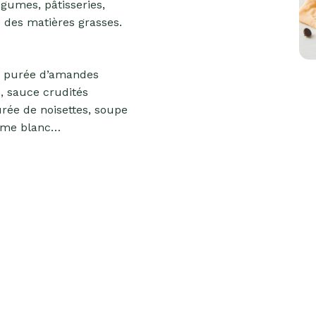
égumes, pâtisseries,
e des matières grasses.
e purée d’amandes
, sauce crudités
rée de noisettes, soupe
ame blanc…