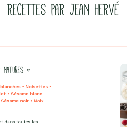
RECETTES PAR JEAN HERVÉ
« NATURES »
lanches • Noisettes •
let • Sésame blanc
• Sésame noir • Noix
et dans toutes les