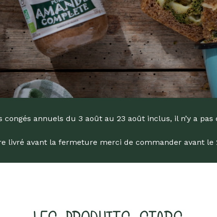
engagée !
Livres
Anti-gaspi
Promotions
dans la Bio depuis 1976
 congés annuels du 3 août au 23 août inclus, il n’y a pas 
tre livré avant la fermeture merci de commander avant le 29
he
ur Entrée pour rechercher ou sur ESC pour fermer