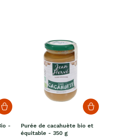
io -
Purée de cacahuète bio et
équitable - 350 g