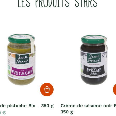
LES PRODUITS STARS
de pistache Bio - 350 g
Crème de sésame noir B
350 g
0
€