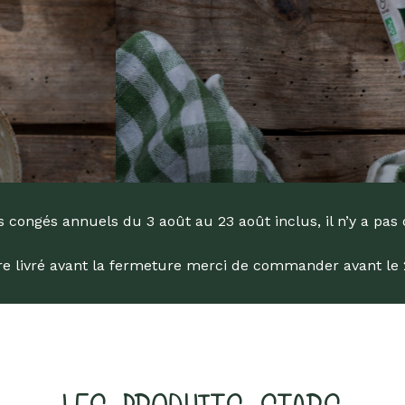
engagée !
Livres
Anti-gaspi
Promotions
dans la Bio depuis 1976
 congés annuels du 3 août au 23 août inclus, il n’y a pas 
tre livré avant la fermeture merci de commander avant le 29
he
ur Entrée pour rechercher ou sur ESC pour fermer