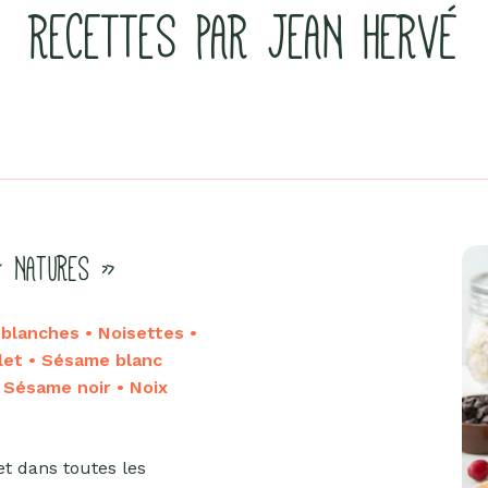
RECETTES PAR JEAN HERVÉ
« NATURES »
lanches • Noisettes •
let • Sésame blanc
• Sésame noir • Noix
et dans toutes les