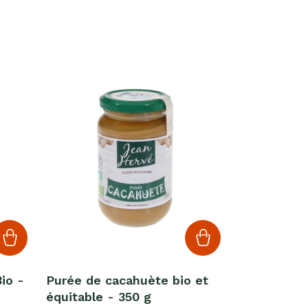
io -
Purée de cacahuète bio et
équitable - 350 g