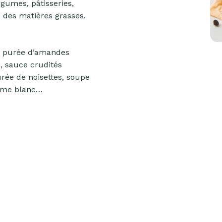
égumes, pâtisseries,
e des matières grasses.
e purée d’amandes
, sauce crudités
rée de noisettes, soupe
ame blanc…