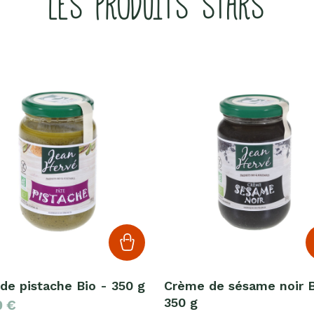
LES PRODUITS STARS
de pistache Bio - 350 g
Crème de sésame noir B
350 g
0
€