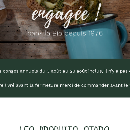
engagée !
Livres
Anti-gaspi
Promotions
dans la Bio depuis 1976
 congés annuels du 3 août au 23 août inclus, il n’y a pas 
tre livré avant la fermeture merci de commander avant le 29
he
ur Entrée pour rechercher ou sur ESC pour fermer