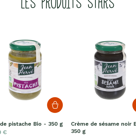
LES PRODUITS STARS
de pistache Bio - 350 g
Crème de sésame noir B
350 g
0
€