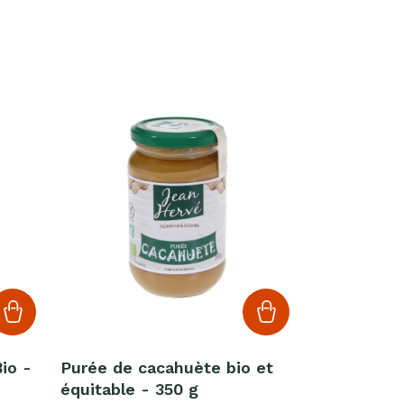
io -
Purée de cacahuète bio et
équitable - 350 g