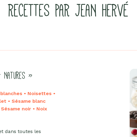
RECETTES PAR JEAN HERVÉ
« NATURES »
lanches • Noisettes •
let • Sésame blanc
• Sésame noir • Noix
et dans toutes les