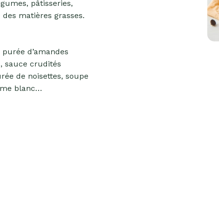
égumes, pâtisseries,
e des matières grasses.
e purée d’amandes
, sauce crudités
rée de noisettes, soupe
ame blanc…