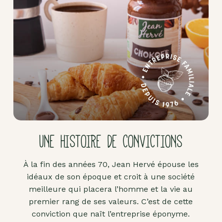
Pâte
d'amande
Pâtes à
tartiner
Produits
lacto-
fermentés
Produits
sucrants
UNE HISTOIRE DE CONVICTIONS
Purées
de
À la fin des années 70, Jean Hervé épouse les
fruits
idéaux de son époque et croit à une société
secs
meilleure qui placera l’homme et la vie au
Purées
premier rang de ses valeurs. C’est de cette
sucrées
conviction que naît l’entreprise éponyme.
dites