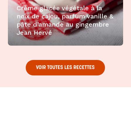
Crème glacée végétale à la
noix de cajou, parfum vanille &
pâte d’amande au gingembre
Jean Hervé
VOIR TOUTES LES RECETTES