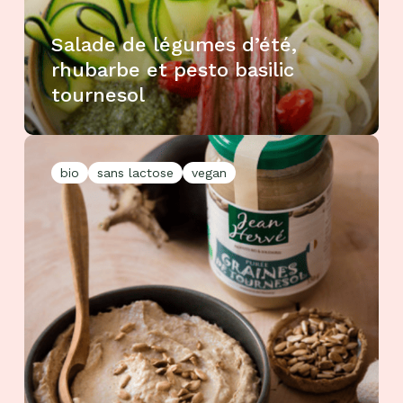
Salade de légumes d’été,
rhubarbe et pesto basilic
tournesol
bio
sans lactose
vegan