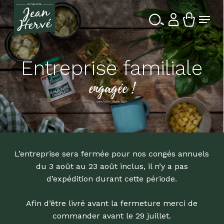
Passer
Menu
au
contenu
Ferme
Recherche
principal
le
de
produits
menu
Entreprise familiale
engagée !
dans la Bio depuis 1976
L’entreprise sera fermée pour nos congés annuels
du 3 août au 23 août inclus, il n’y a pas
d’expédition durant cette période.
Afin d’être livré avant la fermeture merci de
commander avant le 29 juillet.