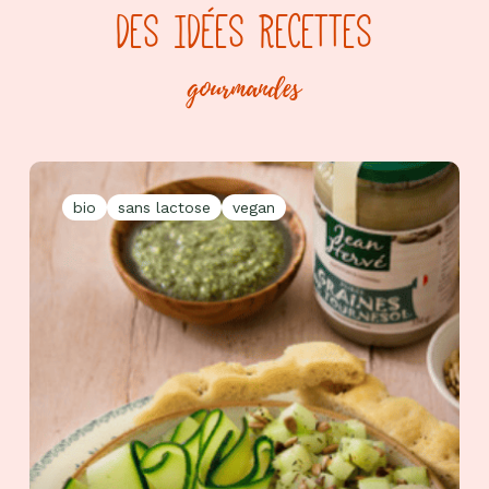
DES IDÉES RECETTES
gourmandes
bio
sans lactose
vegan