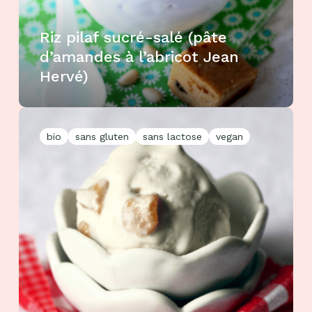
Riz pilaf sucré-salé (pâte
d’amandes à l’abricot Jean
Hervé)
bio
sans gluten
sans lactose
vegan