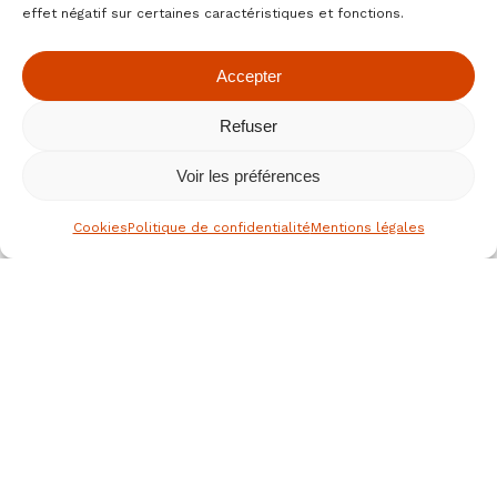
effet négatif sur certaines caractéristiques et fonctions.
Accepter
Refuser
Voir les préférences
Cookies
Politique de confidentialité
Mentions légales
le spécialiste des fruits secs bio
depuis 1976
Nous joindre
JEAN HERVE SAS,
Rue de la république
36700 CLION