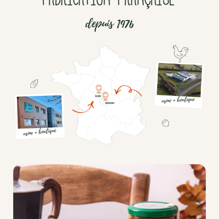
depuis 1976
Chocolat
Aides
culinaires
Boisson
en
poudre
Fruits
secs
Goma-
sio
Mélanges
apéritifs
Tartinables
apéritifs