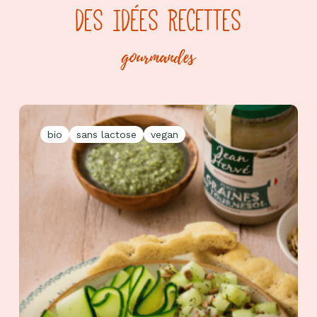
DES IDÉES RECETTES
gourmandes
bio
sans lactose
vegan