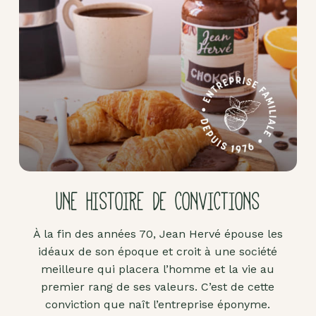
Pâte
d'amande
Pâtes à
tartiner
Produits
lacto-
fermentés
Produits
sucrants
UNE HISTOIRE DE CONVICTIONS
Purées
de
À la fin des années 70, Jean Hervé épouse les
fruits
idéaux de son époque et croit à une société
secs
meilleure qui placera l’homme et la vie au
Purées
premier rang de ses valeurs. C’est de cette
sucrées
conviction que naît l’entreprise éponyme.
dites