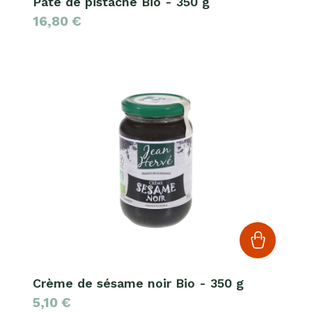
Pâte de pistache Bio - 350 g
16,80
€
Crème de sésame noir Bio - 350 g
5,10
€