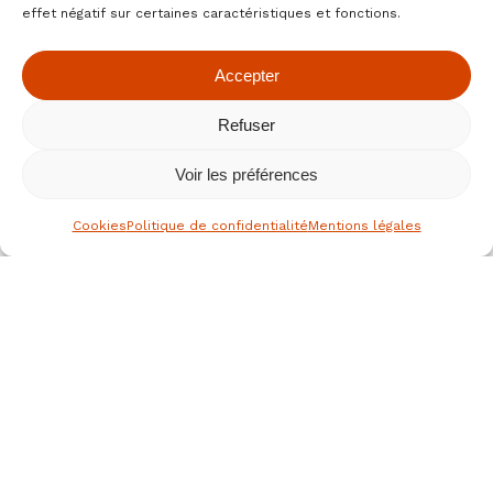
effet négatif sur certaines caractéristiques et fonctions.
Accepter
Refuser
Voir les préférences
Cookies
Politique de confidentialité
Mentions légales
le spécialiste des fruits secs bio
depuis 1976
Nous joindre
JEAN HERVE SAS,
Rue de la république
36700 CLION