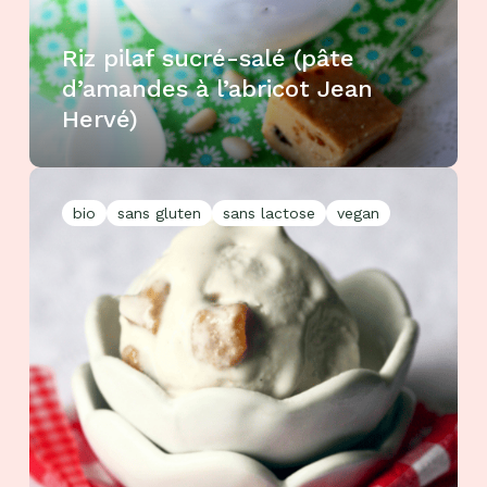
Riz pilaf sucré-salé (pâte
d’amandes à l’abricot Jean
Hervé)
bio
sans gluten
sans lactose
vegan