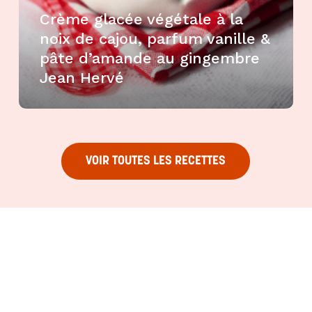
Crème glacée végétale à la
noix de cajou, parfum vanille &
pâte d’amande au gingembre
Jean Hervé
VOIR TOUTES LES RECETTES