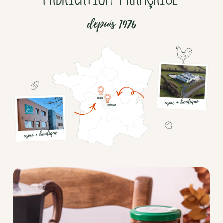
depuis 1976
Chocolat
Aides
culinaires
Boisson
en
poudre
Fruits
secs
Goma-
sio
Mélanges
apéritifs
Tartinables
apéritifs