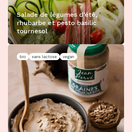
Salade de légumes d’été,
rhubarbe et pesto basilic
tournesol
bio
sans lactose
vegan