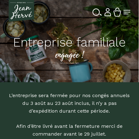
Passer
Menu
au
contenu
Ferme
Recherche
principal
le
de
produits
menu
Entreprise familiale
engagée !
dans la Bio depuis 1976
L’entreprise sera fermée pour nos congés annuels
du 3 août au 23 août inclus, il n’y a pas
d’expédition durant cette période.
Afin d’être livré avant la fermeture merci de
commander avant le 29 juillet.