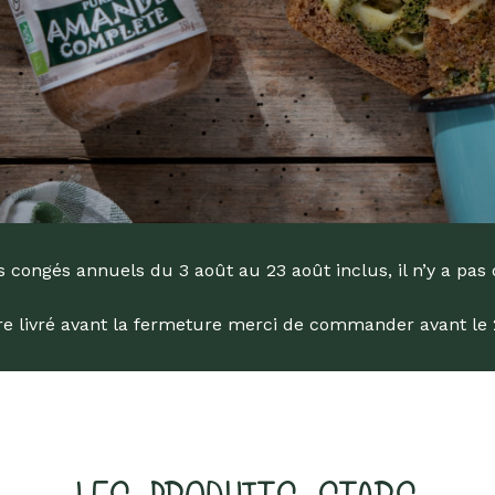
engagée !
Livres
Anti-gaspi
Promotions
dans la Bio depuis 1976
 congés annuels du 3 août au 23 août inclus, il n’y a pas 
tre livré avant la fermeture merci de commander avant le 29
he
ur Entrée pour rechercher ou sur ESC pour fermer