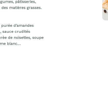
égumes, pâtisseries,
e des matières grasses.
e purée d’amandes
, sauce crudités
rée de noisettes, soupe
ame blanc…