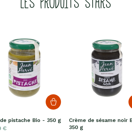
LES PRODUITS STARS
de pistache Bio - 350 g
Crème de sésame noir B
350 g
0
€