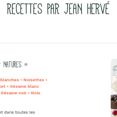
RECETTES PAR JEAN HERVÉ
« NATURES »
lanches • Noisettes •
let • Sésame blanc
• Sésame noir • Noix
et dans toutes les