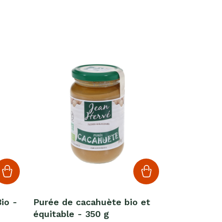
io -
Purée de cacahuète bio et
équitable - 350 g