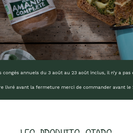
engagée !
Livres
Anti-gaspi
Promotions
dans la Bio depuis 1976
 congés annuels du 3 août au 23 août inclus, il n’y a pas 
tre livré avant la fermeture merci de commander avant le 29
he
ur Entrée pour rechercher ou sur ESC pour fermer