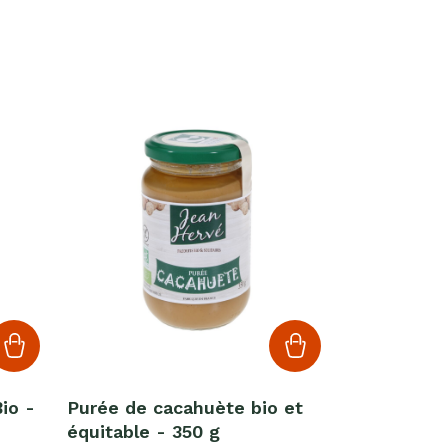
io -
Purée de cacahuète bio et
équitable - 350 g