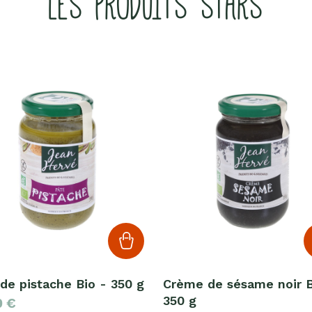
LES PRODUITS STARS
de pistache Bio - 350 g
Crème de sésame noir B
350 g
0
€