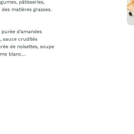
égumes, pâtisseries,
e des matières grasses.
e purée d’amandes
, sauce crudités
rée de noisettes, soupe
ame blanc…