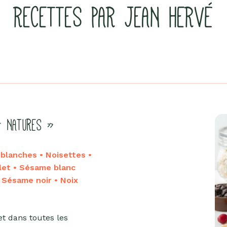
RECETTES PAR JEAN HERVÉ
« NATURES »
lanches • Noisettes •
let • Sésame blanc
• Sésame noir • Noix
et dans toutes les