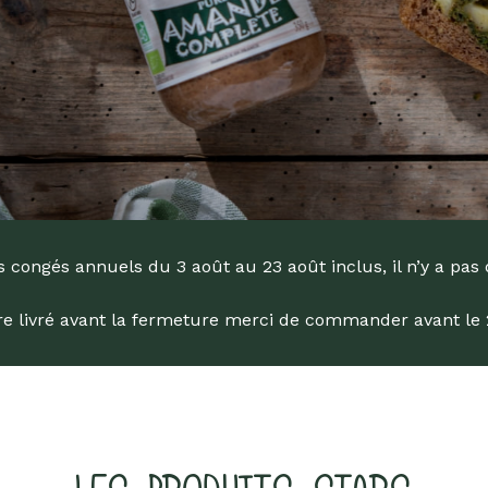
engagée !
Livres
Anti-gaspi
Promotions
dans la Bio depuis 1976
 congés annuels du 3 août au 23 août inclus, il n’y a pas 
tre livré avant la fermeture merci de commander avant le 29
he
ur Entrée pour rechercher ou sur ESC pour fermer