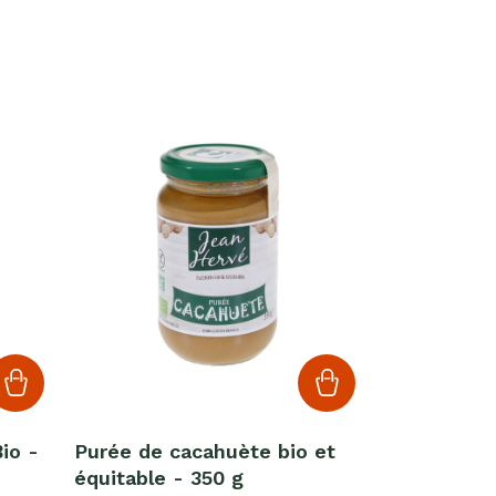
io -
Purée de cacahuète bio et
équitable - 350 g