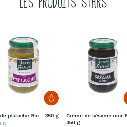
LES PRODUITS STARS
de pistache Bio - 350 g
Crème de sésame noir B
350 g
0
€