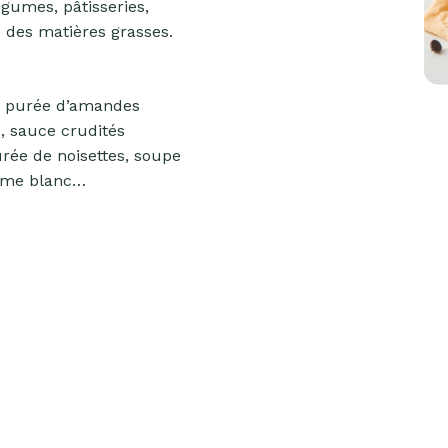
égumes, pâtisseries,
e des matières grasses.
e purée d’amandes
, sauce crudités
rée de noisettes, soupe
ame blanc…