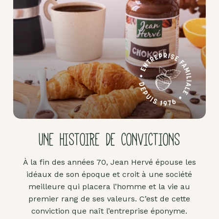
Pâte
d'amande
Pâtes à
tartiner
Produits
lacto-
fermentés
Produits
sucrants
UNE HISTOIRE DE CONVICTIONS
Purées
de
À la fin des années 70, Jean Hervé épouse les
fruits
idéaux de son époque et croit à une société
secs
meilleure qui placera l’homme et la vie au
Purées
premier rang de ses valeurs. C’est de cette
sucrées
conviction que naît l’entreprise éponyme.
dites