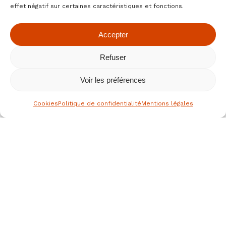
effet négatif sur certaines caractéristiques et fonctions.
Accepter
Refuser
Voir les préférences
Cookies
Politique de confidentialité
Mentions légales
le spécialiste des fruits secs bio
depuis 1976
Nous joindre
JEAN HERVE SAS,
Rue de la république
36700 CLION