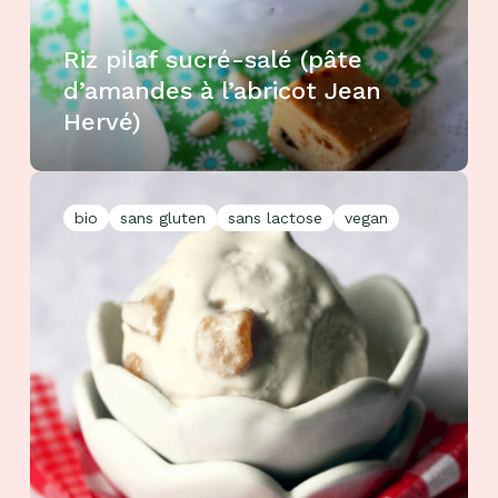
Riz pilaf sucré-salé (pâte
d’amandes à l’abricot Jean
Hervé)
bio
sans gluten
sans lactose
vegan