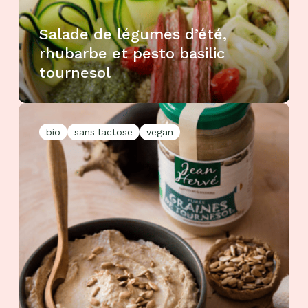
Salade de légumes d’été,
rhubarbe et pesto basilic
tournesol
bio
sans lactose
vegan