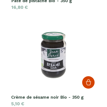
Pâte de pistache Bio - 350 g
16,80
€
Crème de sésame noir Bio - 350 g
5,10
€