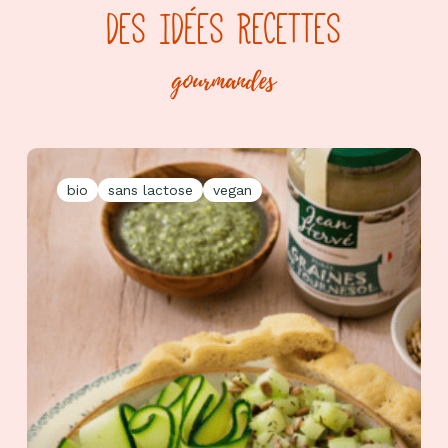
DES IDÉES RECETTES
gourmandes
bio
sans lactose
vegan