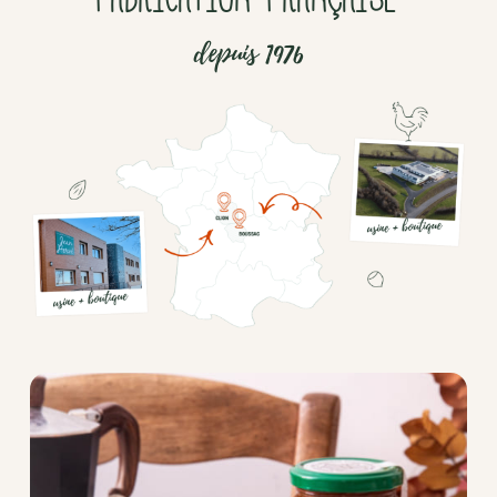
depuis 1976
Chocolat
Aides
culinaires
Boisson
en
poudre
Fruits
secs
Goma-
sio
Mélanges
apéritifs
Tartinables
apéritifs