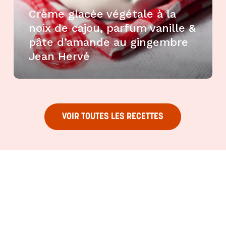
Crème glacée végétale à la
noix de cajou, parfum vanille &
pâte d’amande au gingembre
Jean Hervé
VOIR TOUTES LES RECETTES