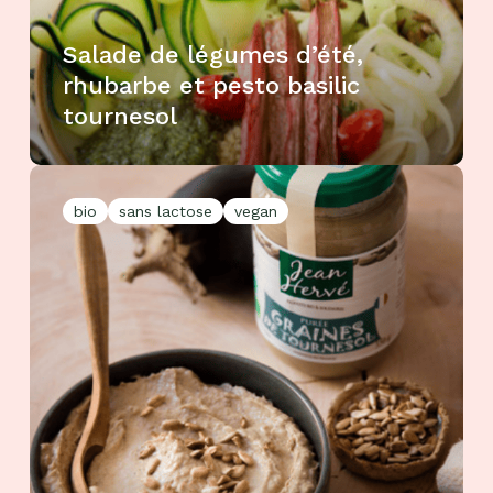
Salade de légumes d’été,
rhubarbe et pesto basilic
tournesol
bio
sans lactose
vegan