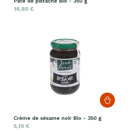
Pâte de pistache Bio - 350 g
16,80
€
Crème de sésame noir Bio - 350 g
5,10
€