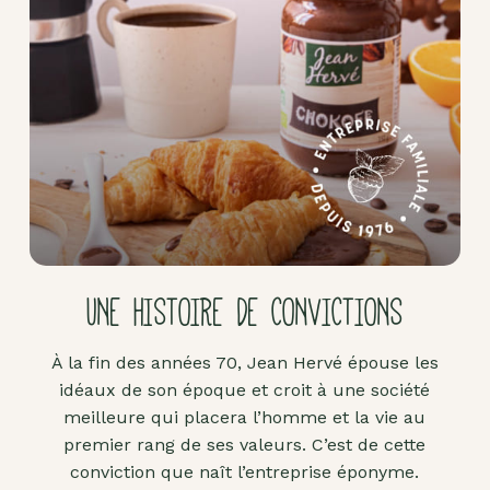
Pâte
d'amande
Pâtes à
tartiner
Produits
lacto-
fermentés
Produits
sucrants
UNE HISTOIRE DE CONVICTIONS
Purées
de
À la fin des années 70, Jean Hervé épouse les
fruits
idéaux de son époque et croit à une société
secs
meilleure qui placera l’homme et la vie au
Purées
premier rang de ses valeurs. C’est de cette
sucrées
conviction que naît l’entreprise éponyme.
dites