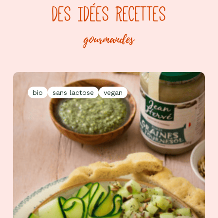
DES IDÉES RECETTES
gourmandes
bio
sans lactose
vegan