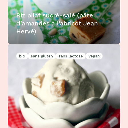
Riz pilaf sucré-salé (pâte
d’amandes à l’abricot Jean
Hervé)
bio
sans gluten
sans lactose
vegan