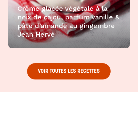
Crème glacée végétale à la
noix de cajou, parfum vanille &
pâte d’amande au gingembre
Jean Hervé
VOIR TOUTES LES RECETTES