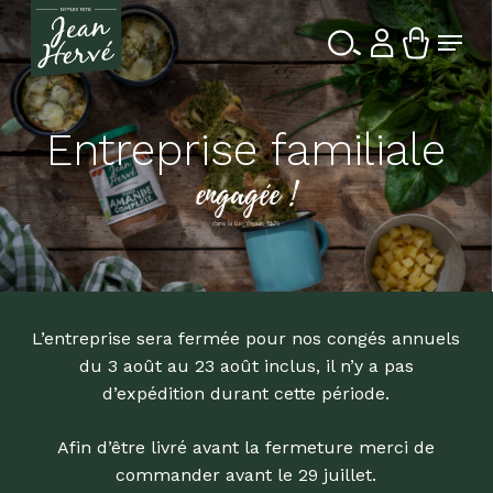
Passer
Menu
au
contenu
Ferme
Recherche
principal
le
de
produits
menu
Entreprise familiale
engagée !
dans la Bio depuis 1976
L’entreprise sera fermée pour nos congés annuels
du 3 août au 23 août inclus, il n’y a pas
d’expédition durant cette période.
Afin d’être livré avant la fermeture merci de
commander avant le 29 juillet.