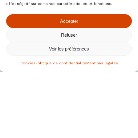
effet négatif sur certaines caractéristiques et fonctions.
Accepter
Refuser
Voir les préférences
Cookies
Politique de confidentialité
Mentions légales
le spécialiste des fruits secs bio
depuis 1976
Nous joindre
JEAN HERVE SAS,
Rue de la république
36700 CLION