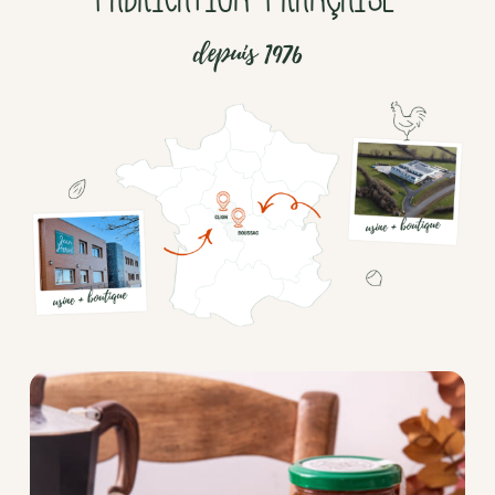
depuis 1976
Chocolat
Aides
culinaires
Boisson
en
poudre
Fruits
secs
Goma-
sio
Mélanges
apéritifs
Tartinables
apéritifs