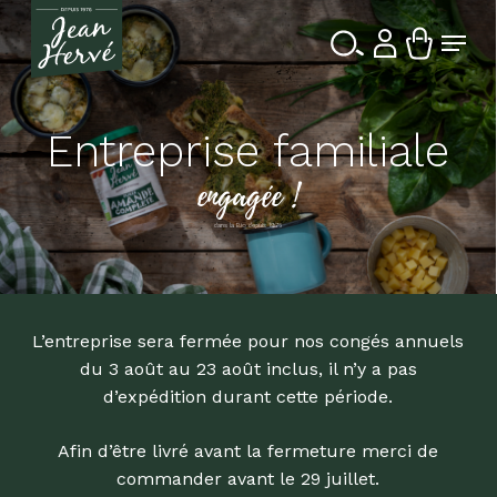
Passer
Menu
au
contenu
Ferme
Recherche
principal
le
de
produits
menu
Entreprise familiale
engagée !
dans la Bio depuis 1976
L’entreprise sera fermée pour nos congés annuels
du 3 août au 23 août inclus, il n’y a pas
d’expédition durant cette période.
Afin d’être livré avant la fermeture merci de
commander avant le 29 juillet.