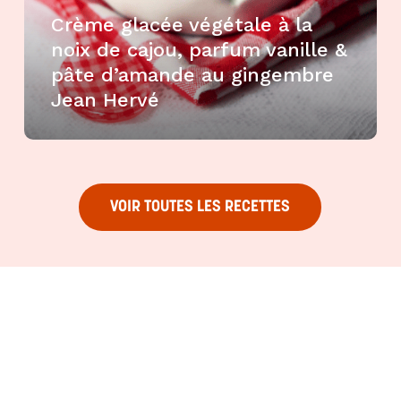
Crème glacée végétale à la
noix de cajou, parfum vanille &
pâte d’amande au gingembre
Jean Hervé
VOIR TOUTES LES RECETTES