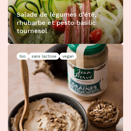
Salade de légumes d’été,
rhubarbe et pesto basilic
tournesol
bio
sans lactose
vegan