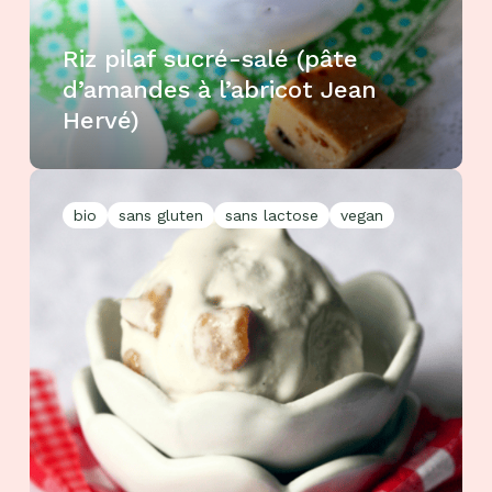
Riz pilaf sucré-salé (pâte
d’amandes à l’abricot Jean
Hervé)
bio
sans gluten
sans lactose
vegan