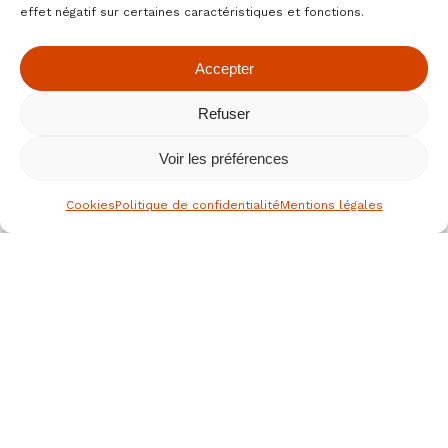
effet négatif sur certaines caractéristiques et fonctions.
Accepter
Refuser
Voir les préférences
Cookies
Politique de confidentialité
Mentions légales
le spécialiste des fruits secs bio
depuis 1976
Nous joindre
JEAN HERVE SAS,
Rue de la république
36700 CLION