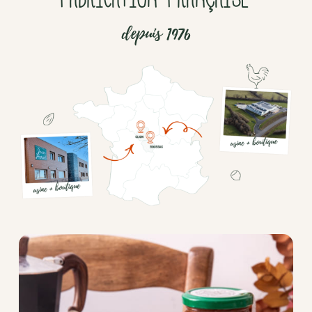
depuis 1976
Chocolat
Aides
culinaires
Boisson
en
poudre
Fruits
secs
Goma-
sio
Mélanges
apéritifs
Tartinables
apéritifs