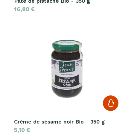
Pâte de pistache Bio - 350 g
16,80
€
Crème de sésame noir Bio - 350 g
5,10
€