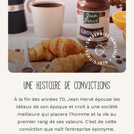
Pâte
d'amande
Pâtes à
tartiner
Produits
lacto-
fermentés
Produits
sucrants
UNE HISTOIRE DE CONVICTIONS
Purées
de
À la fin des années 70, Jean Hervé épouse les
fruits
idéaux de son époque et croit à une société
secs
meilleure qui placera l’homme et la vie au
Purées
premier rang de ses valeurs. C’est de cette
sucrées
conviction que naît l’entreprise éponyme.
dites