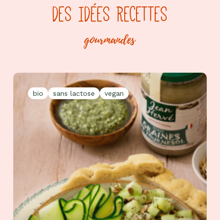
DES IDÉES RECETTES
gourmandes
bio
sans lactose
vegan