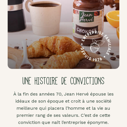
Pâte
d'amande
Pâtes à
tartiner
Produits
lacto-
fermentés
Produits
sucrants
UNE HISTOIRE DE CONVICTIONS
Purées
de
À la fin des années 70, Jean Hervé épouse les
fruits
idéaux de son époque et croit à une société
secs
meilleure qui placera l’homme et la vie au
Purées
premier rang de ses valeurs. C’est de cette
sucrées
conviction que naît l’entreprise éponyme.
dites