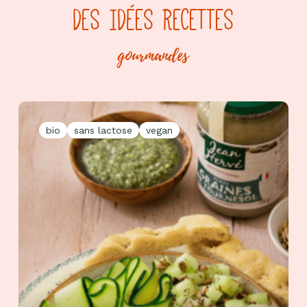
DES IDÉES RECETTES
gourmandes
bio
sans lactose
vegan