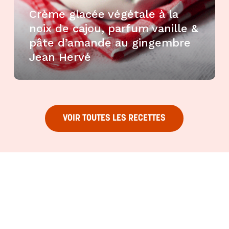
Crème glacée végétale à la
noix de cajou, parfum vanille &
pâte d’amande au gingembre
Jean Hervé
VOIR TOUTES LES RECETTES