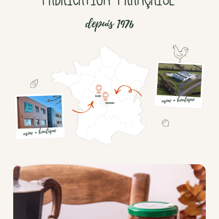
depuis 1976
Chocolat
Aides
culinaires
Boisson
en
poudre
Fruits
secs
Goma-
sio
Mélanges
apéritifs
Tartinables
apéritifs