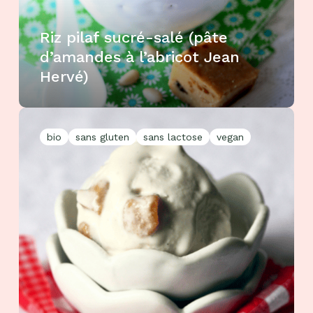
Riz pilaf sucré-salé (pâte
d’amandes à l’abricot Jean
Hervé)
bio
sans gluten
sans lactose
vegan