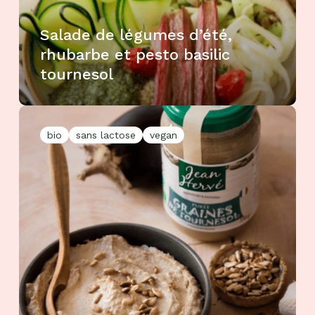
Salade de légumes d’été,
rhubarbe et pesto basilic
tournesol
bio
sans lactose
vegan