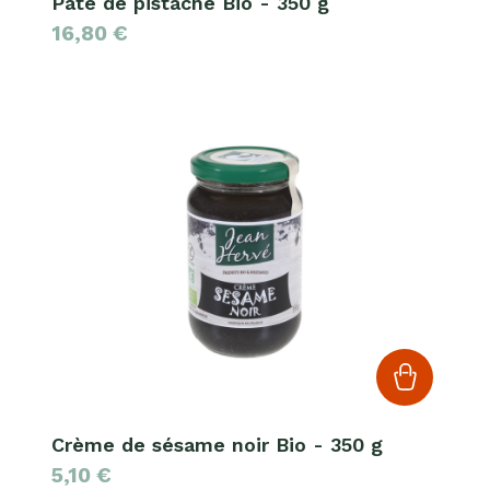
Pâte de pistache Bio - 350 g
16,80
€
Crème de sésame noir Bio - 350 g
5,10
€