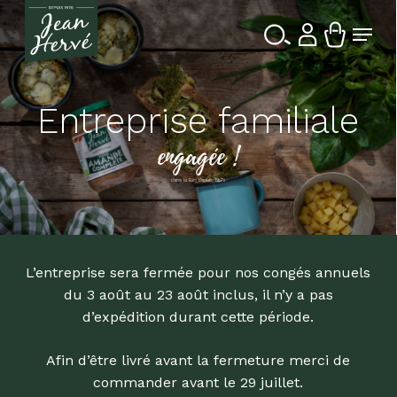
Passer
Menu
au
contenu
Ferme
Recherche
principal
le
de
produits
menu
treprise familiale
engagée !
dans la Bio depuis 1976
L’entreprise sera fermée pour nos congés annuels
du 3 août au 23 août inclus, il n’y a pas
d’expédition durant cette période.
Afin d’être livré avant la fermeture merci de
commander avant le 29 juillet.