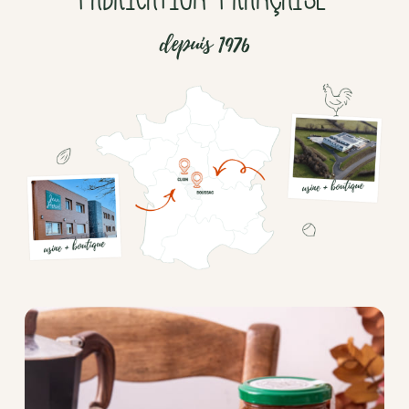
depuis 1976
Chocolat
Aides
culinaires
Boisson
en
poudre
Fruits
secs
Goma-
sio
Mélanges
apéritifs
Tartinables
apéritifs