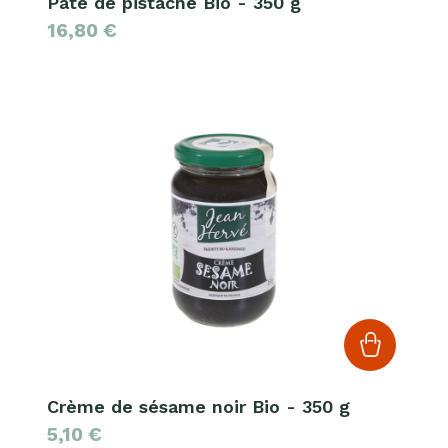
Pâte de pistache Bio - 350 g
16,80
€
Crème de sésame noir Bio - 350 g
5,10
€