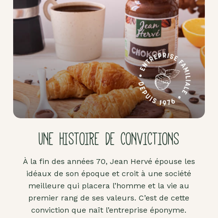
Pâte
d'amande
Pâtes à
tartiner
Produits
lacto-
fermentés
Produits
sucrants
UNE HISTOIRE DE CONVICTIONS
Purées
de
À la fin des années 70, Jean Hervé épouse les
fruits
idéaux de son époque et croit à une société
secs
meilleure qui placera l’homme et la vie au
Purées
premier rang de ses valeurs. C’est de cette
sucrées
conviction que naît l’entreprise éponyme.
dites