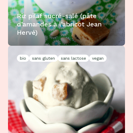
Riz pilaf sucré-salé (pâte
d’amandes à l’abricot Jean
Hervé)
bio
sans gluten
sans lactose
vegan