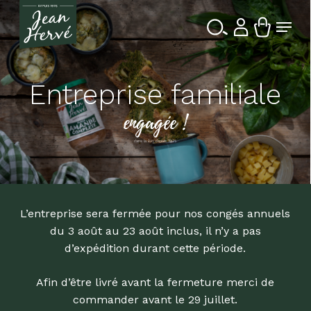
Passer
Menu
au
contenu
Ferme
Recherche
principal
le
de
produits
menu
Entreprise familiale
engagée !
dans la Bio depuis 1976
L’entreprise sera fermée pour nos congés annuels
du 3 août au 23 août inclus, il n’y a pas
d’expédition durant cette période.
Afin d’être livré avant la fermeture merci de
commander avant le 29 juillet.