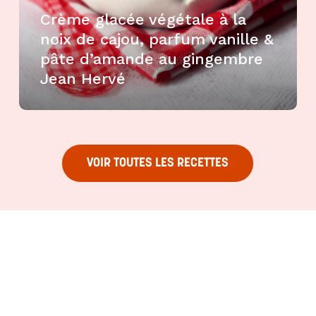
Crème glacée végétale à la
noix de cajou, parfum vanille &
pâte d’amande au gingembre
Jean Hervé
VOIR TOUTES LES RECETTES