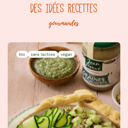
DES IDÉES RECETTES
gourmandes
bio
sans lactose
vegan