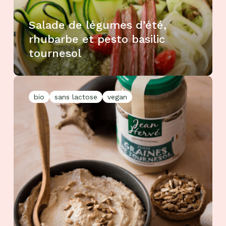
Salade de légumes d’été,
rhubarbe et pesto basilic
tournesol
bio
sans lactose
vegan