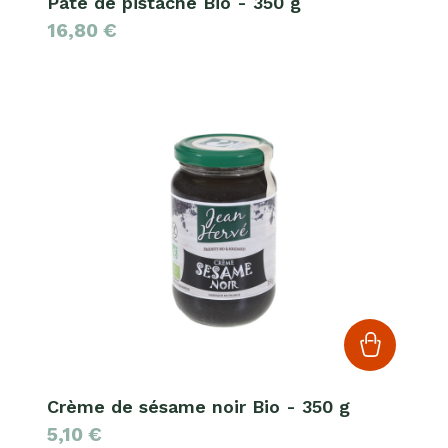
Pâte de pistache Bio - 350 g
16,80
€
Crème de sésame noir Bio - 350 g
5,10
€