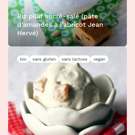
Riz pilaf sucré-salé (pâte
d’amandes à l’abricot Jean
Hervé)
bio
sans gluten
sans lactose
vegan