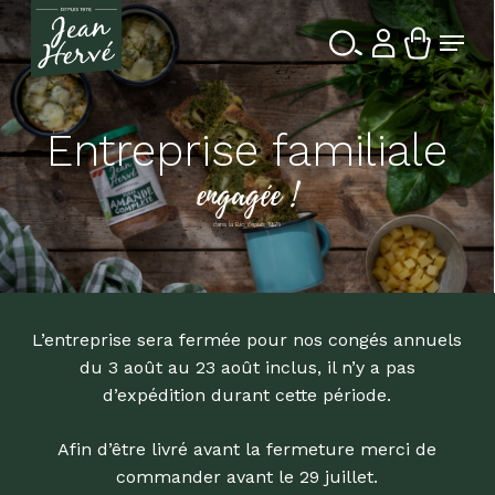
Passer
Menu
au
contenu
Ferme
Recherche
principal
le
de
produits
menu
Entreprise familiale
engagée !
dans la Bio depuis 1976
L’entreprise sera fermée pour nos congés annuels
du 3 août au 23 août inclus, il n’y a pas
d’expédition durant cette période.
Afin d’être livré avant la fermeture merci de
commander avant le 29 juillet.