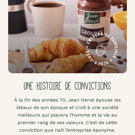
Pâte
d'amande
Pâtes à
tartiner
Produits
lacto-
fermentés
Produits
sucrants
UNE HISTOIRE DE CONVICTIONS
Purées
de
À la fin des années 70, Jean Hervé épouse les
fruits
idéaux de son époque et croit à une société
secs
meilleure qui placera l’homme et la vie au
Purées
premier rang de ses valeurs. C’est de cette
sucrées
conviction que naît l’entreprise éponyme.
dites