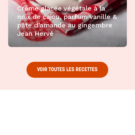
Crème glacée végétale à la
noix de cajou, parfum vanille &
pâte d’amande au gingembre
Jean Hervé
VOIR TOUTES LES RECETTES