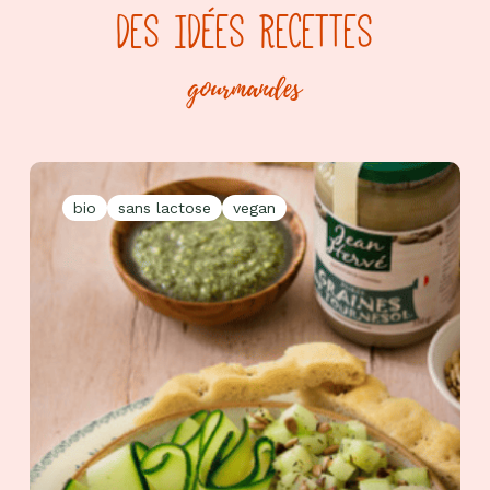
DES IDÉES RECETTES
gourmandes
bio
sans lactose
vegan