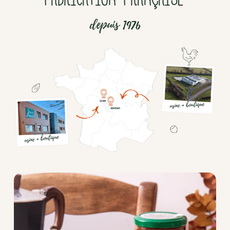
depuis 1976
Chocolat
Aides
culinaires
Boisson
en
poudre
Fruits
secs
Goma-
sio
Mélanges
apéritifs
Tartinables
apéritifs