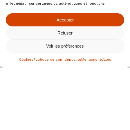
effet négatif sur certaines caractéristiques et fonctions.
Accepter
Refuser
Voir les préférences
Cookies
Politique de confidentialité
Mentions légales
le spécialiste des fruits secs bio
depuis 1976
Nous joindre
JEAN HERVE SAS,
Rue de la république
36700 CLION