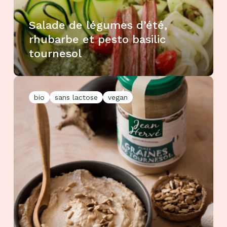
Salade de légumes d’été,
rhubarbe et pesto basilic
tournesol
bio
sans lactose
vegan