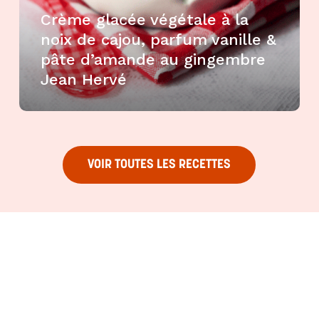
Crème glacée végétale à la
noix de cajou, parfum vanille &
pâte d’amande au gingembre
Jean Hervé
VOIR TOUTES LES RECETTES