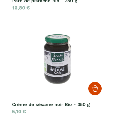
Pâte de pistache Bio - 350 g
16,80
€
Crème de sésame noir Bio - 350 g
5,10
€