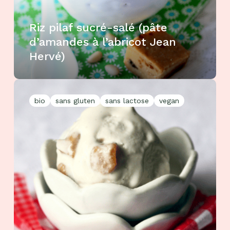
Riz pilaf sucré-salé (pâte
d’amandes à l’abricot Jean
Hervé)
bio
sans gluten
sans lactose
vegan