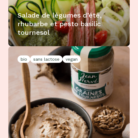
Salade de légumes d’été,
rhubarbe et pesto basilic
tournesol
bio
sans lactose
vegan