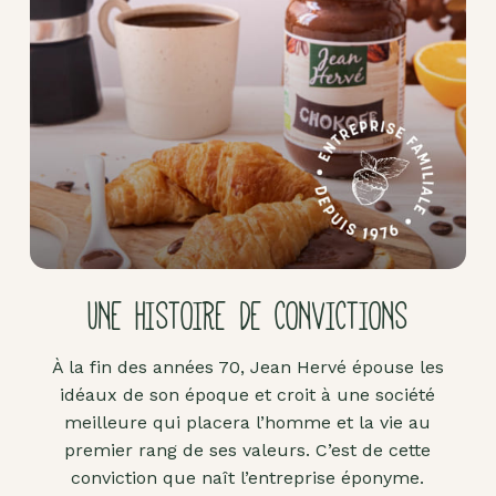
Pâte
d'amande
Pâtes à
tartiner
Produits
lacto-
fermentés
Produits
sucrants
UNE HISTOIRE DE CONVICTIONS
Purées
de
À la fin des années 70, Jean Hervé épouse les
fruits
idéaux de son époque et croit à une société
secs
meilleure qui placera l’homme et la vie au
Purées
premier rang de ses valeurs. C’est de cette
sucrées
conviction que naît l’entreprise éponyme.
dites