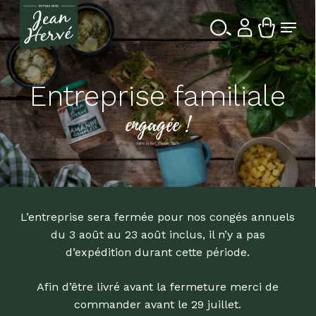
Passer
Menu
au
contenu
Ferme
Recherche
principal
le
de
produits
menu
Entreprise familiale
engagée !
dans la Bio depuis 1976
L’entreprise sera fermée pour nos congés annuels
du 3 août au 23 août inclus, il n’y a pas
d’expédition durant cette période.
Afin d’être livré avant la fermeture merci de
commander avant le 29 juillet.