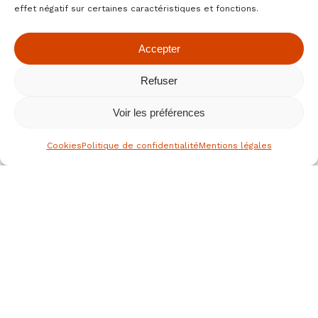
effet négatif sur certaines caractéristiques et fonctions.
Accepter
Refuser
Voir les préférences
Cookies
Politique de confidentialité
Mentions légales
le spécialiste des fruits secs bio
depuis 1976
Nous joindre
JEAN HERVE SAS,
Rue de la république
36700 CLION