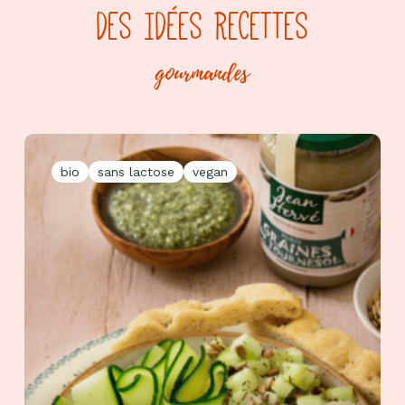
DES IDÉES RECETTES
gourmandes
bio
sans lactose
vegan