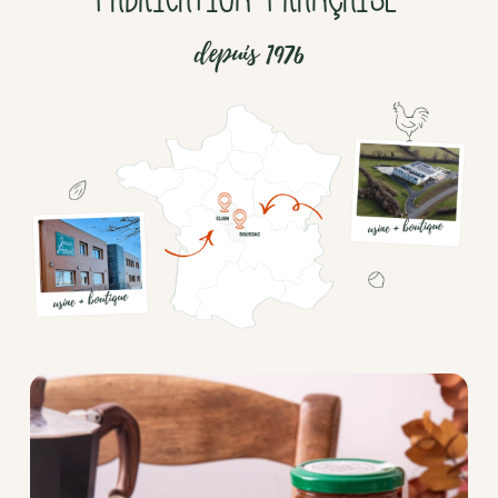
depuis 1976
Chocolat
Aides
culinaires
Boisson
en
poudre
Fruits
secs
Goma-
sio
Mélanges
apéritifs
Tartinables
apéritifs