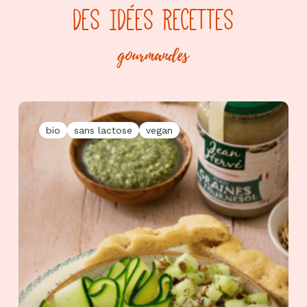
DES IDÉES RECETTES
gourmandes
bio
sans lactose
vegan