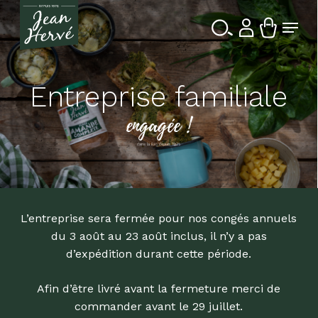
Passer
Menu
au
contenu
Ferme
Recherche
principal
le
de
produits
menu
Entreprise familiale
engagée !
dans la Bio depuis 1976
L’entreprise sera fermée pour nos congés annuels
du 3 août au 23 août inclus, il n’y a pas
d’expédition durant cette période.
Afin d’être livré avant la fermeture merci de
commander avant le 29 juillet.