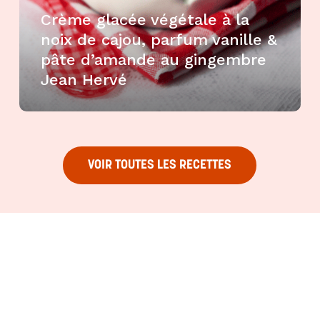
Crème glacée végétale à la
noix de cajou, parfum vanille &
pâte d’amande au gingembre
Jean Hervé
VOIR TOUTES LES RECETTES