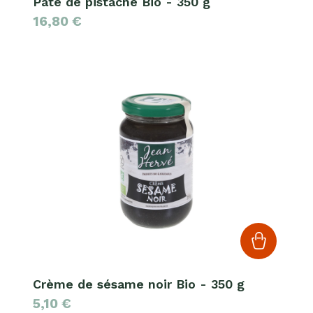
Pâte de pistache Bio - 350 g
16,80
€
Crème de sésame noir Bio - 350 g
5,10
€