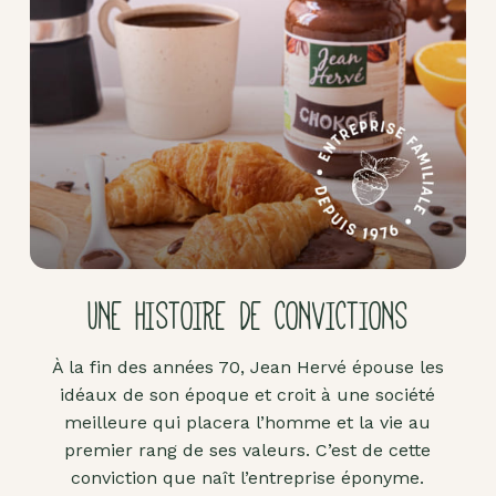
Pâte
d'amande
Pâtes à
tartiner
Produits
lacto-
fermentés
Produits
sucrants
UNE HISTOIRE DE CONVICTIONS
Purées
de
À la fin des années 70, Jean Hervé épouse les
fruits
idéaux de son époque et croit à une société
secs
meilleure qui placera l’homme et la vie au
Purées
premier rang de ses valeurs. C’est de cette
sucrées
conviction que naît l’entreprise éponyme.
dites