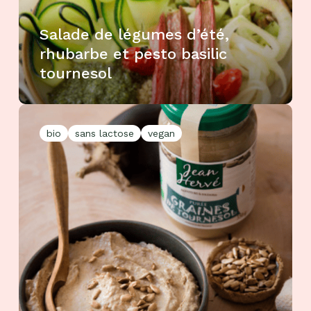
Salade de légumes d’été,
rhubarbe et pesto basilic
tournesol
bio
sans lactose
vegan