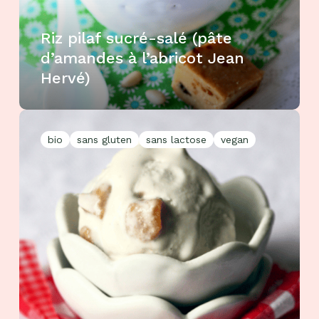
Riz pilaf sucré-salé (pâte
d’amandes à l’abricot Jean
Hervé)
bio
sans gluten
sans lactose
vegan