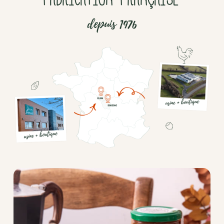
depuis 1976
Chocolat
Aides
culinaires
Boisson
en
poudre
Fruits
secs
Goma-
sio
Mélanges
apéritifs
Tartinables
apéritifs