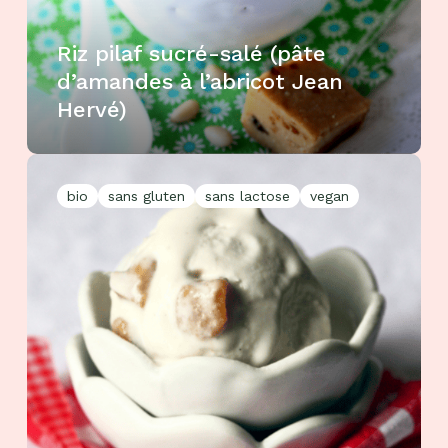
Riz pilaf sucré-salé (pâte
d’amandes à l’abricot Jean
Hervé)
bio
sans gluten
sans lactose
vegan