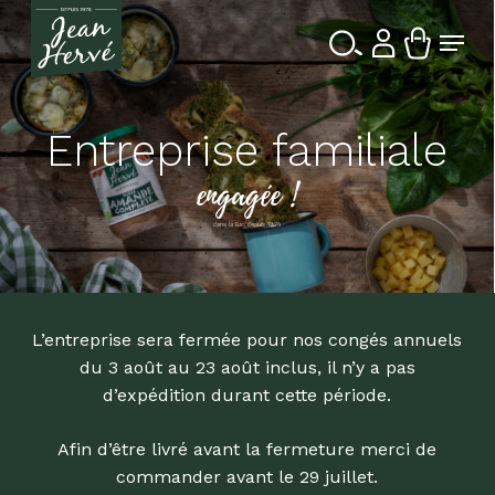
Passer
Menu
au
contenu
Ferme
Recherche
principal
le
de
produits
menu
Entreprise familiale
engagée !
dans la Bio depuis 1976
L’entreprise sera fermée pour nos congés annuels
du 3 août au 23 août inclus, il n’y a pas
d’expédition durant cette période.
Afin d’être livré avant la fermeture merci de
commander avant le 29 juillet.