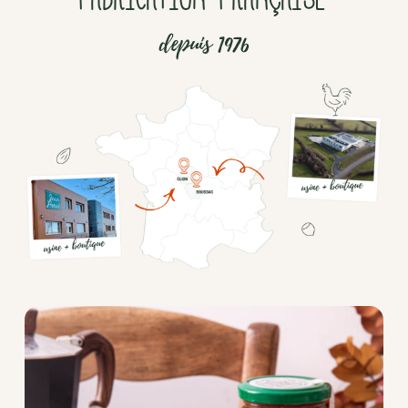
depuis 1976
Chocolat
Aides
culinaires
Boisson
en
poudre
Fruits
secs
Goma-
sio
Mélanges
apéritifs
Tartinables
apéritifs