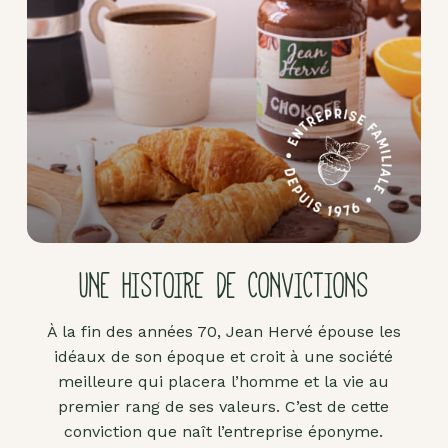
Pâte
d'amande
Pâtes à
tartiner
Produits
lacto-
fermentés
Produits
sucrants
UNE HISTOIRE DE CONVICTIONS
Purées
de
À la fin des années 70, Jean Hervé épouse les
fruits
idéaux de son époque et croit à une société
secs
meilleure qui placera l’homme et la vie au
Purées
premier rang de ses valeurs. C’est de cette
sucrées
conviction que naît l’entreprise éponyme.
dites