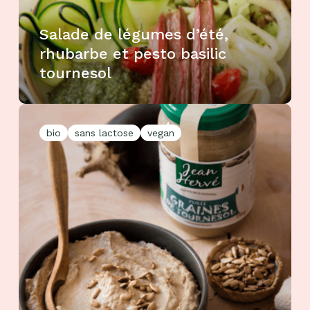
Salade de légumes d’été,
rhubarbe et pesto basilic
tournesol
bio
sans lactose
vegan