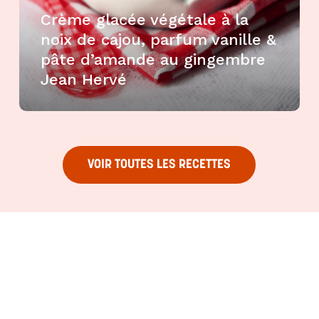
Crème glacée végétale à la
noix de cajou, parfum vanille &
pâte d’amande au gingembre
Jean Hervé
VOIR TOUTES LES RECETTES