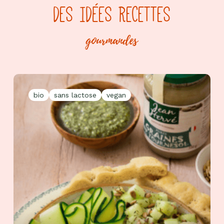
DES IDÉES RECETTES
gourmandes
bio
sans lactose
vegan