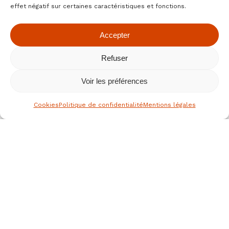
effet négatif sur certaines caractéristiques et fonctions.
Accepter
Refuser
Voir les préférences
Cookies
Politique de confidentialité
Mentions légales
le spécialiste des fruits secs bio
depuis 1976
Nous joindre
JEAN HERVE SAS,
Rue de la république
36700 CLION