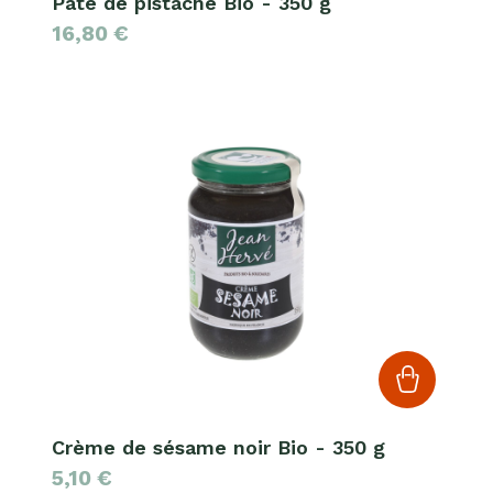
Pâte de pistache Bio - 350 g
16,80
€
Crème de sésame noir Bio - 350 g
5,10
€