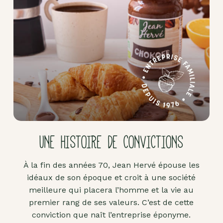
Pâte
d'amande
Pâtes à
tartiner
Produits
lacto-
fermentés
Produits
sucrants
UNE HISTOIRE DE CONVICTIONS
Purées
de
À la fin des années 70, Jean Hervé épouse les
fruits
idéaux de son époque et croit à une société
secs
meilleure qui placera l’homme et la vie au
Purées
premier rang de ses valeurs. C’est de cette
sucrées
conviction que naît l’entreprise éponyme.
dites