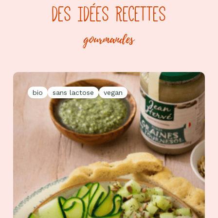
DES IDÉES RECETTES
gourmandes
bio
sans lactose
vegan