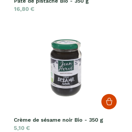
Pâte de pistache Bio - 350 g
16,80
€
Crème de sésame noir Bio - 350 g
5,10
€