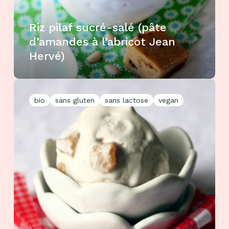
Riz pilaf sucré-salé (pâte
d’amandes à l’abricot Jean
Hervé)
bio
sans gluten
sans lactose
vegan