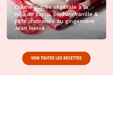
Crème glacée végétale à la
noix de cajou, parfum vanille &
pâte d’amande au gingembre
Jean Hervé
VOIR TOUTES LES RECETTES