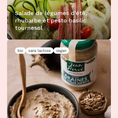
Salade de légumes d’été,
rhubarbe et pesto basilic
tournesol
bio
sans lactose
vegan