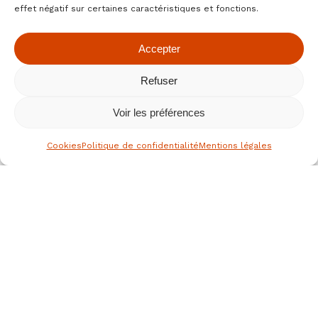
effet négatif sur certaines caractéristiques et fonctions.
Accepter
Refuser
Voir les préférences
Cookies
Politique de confidentialité
Mentions légales
le spécialiste des fruits secs bio
depuis 1976
Nous joindre
JEAN HERVE SAS,
Rue de la république
36700 CLION