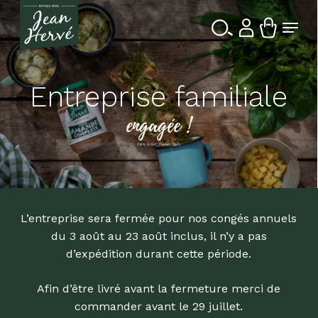
Passer
Menu
au
contenu
Ferme
Entreprise
Recherche
principal
le
de
produits
menu
familiale
engagée !
dans la Bio depuis 1976
L’entreprise sera fermée pour nos congés annuels
du 3 août au 23 août inclus, il n’y a pas
d’expédition durant cette période.
Afin d’être livré avant la fermeture merci de
commander avant le 29 juillet.