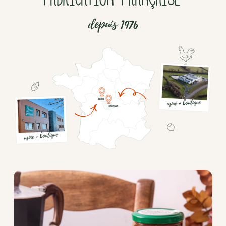
depuis 1976
Chocolat
Aides
culinaires
Boisson
en
poudre
Fruits
secs
Goma-
sio
Mélanges
apéritifs
Tartinables
apéritifs