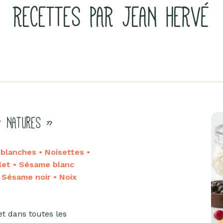
RECETTES PAR JEAN HERVÉ
« NATURES »
lanches • Noisettes •
let • Sésame blanc
• Sésame noir • Noix
et dans toutes les