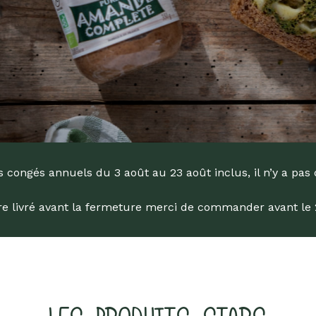
engagée !
Livres
Anti-gaspi
Promotions
dans la Bio depuis 1976
 congés annuels du 3 août au 23 août inclus, il n’y a pas 
tre livré avant la fermeture merci de commander avant le 29
he
ur Entrée pour rechercher ou sur ESC pour fermer