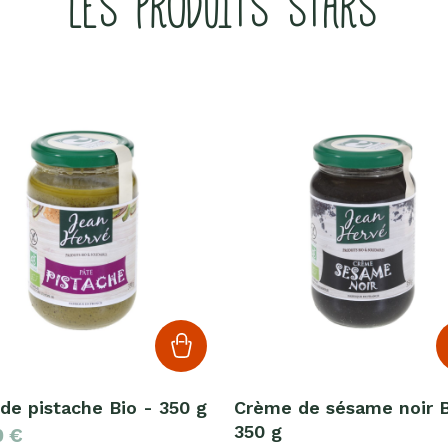
LES PRODUITS STARS
de pistache Bio - 350 g
Crème de sésame noir B
350 g
0
€