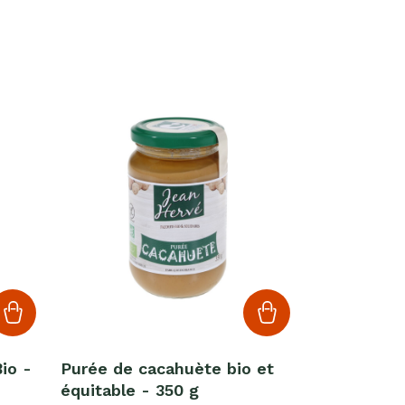
io -
Purée de cacahuète bio et
équitable - 350 g