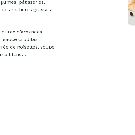
égumes, pâtisseries,
e des matières grasses.
e purée d’amandes
, sauce crudités
rée de noisettes, soupe
ame blanc…