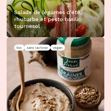
Salade de légumes d’été,
rhubarbe et pesto basilic
tournesol
bio
sans lactose
vegan