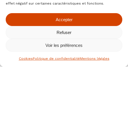
effet négatif sur certaines caractéristiques et fonctions.
Accepter
Refuser
Voir les préférences
Cookies
Politique de confidentialité
Mentions légales
le spécialiste des fruits secs bio
depuis 1976
Nous joindre
JEAN HERVE SAS,
Rue de la république
36700 CLION