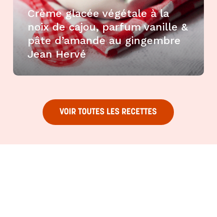
Crème glacée végétale à la
noix de cajou, parfum vanille &
pâte d’amande au gingembre
Jean Hervé
VOIR TOUTES LES RECETTES