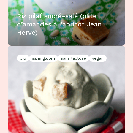
Riz pilaf sucré-salé (pâte
d’amandes à l’abricot Jean
Hervé)
bio
sans gluten
sans lactose
vegan