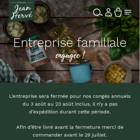
Passer
Menu
au
contenu
Ferme
Recherche
principal
le
de
produits
menu
Entreprise familiale
engagée !
dans la Bio depuis 1976
L’entreprise sera fermée pour nos congés annuels
du 3 août au 23 août inclus, il n’y a pas
d’expédition durant cette période.
Afin d’être livré avant la fermeture merci de
commander avant le 29 juillet.