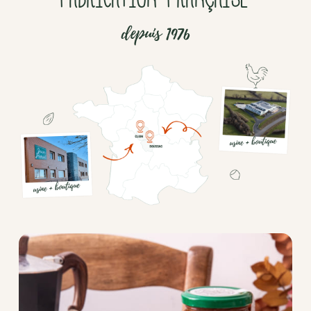
depuis 1976
Chocolat
Aides
culinaires
Boisson
en
poudre
Fruits
secs
Goma-
sio
Mélanges
apéritifs
Tartinables
apéritifs