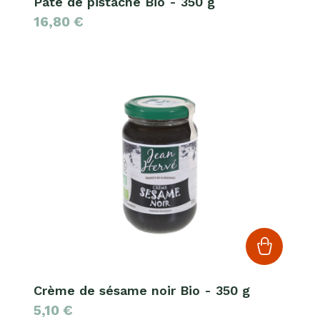
Pâte de pistache Bio - 350 g
16,80
€
Crème de sésame noir Bio - 350 g
5,10
€