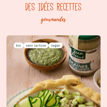
DES IDÉES RECETTES
gourmandes
bio
sans lactose
vegan