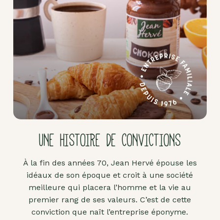
Pâte
d'amande
Pâtes à
tartiner
Produits
lacto-
fermentés
Produits
sucrants
UNE HISTOIRE DE CONVICTIONS
Purées
de
À la fin des années 70, Jean Hervé épouse les
fruits
idéaux de son époque et croit à une société
secs
meilleure qui placera l’homme et la vie au
Purées
premier rang de ses valeurs. C’est de cette
sucrées
conviction que naît l’entreprise éponyme.
dites