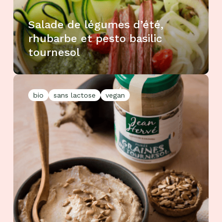
Salade de légumes d’été,
rhubarbe et pesto basilic
tournesol
bio
sans lactose
vegan