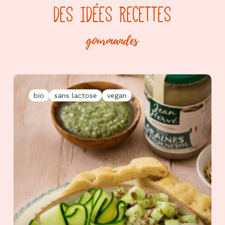
DES IDÉES RECETTES
gourmandes
bio
sans lactose
vegan