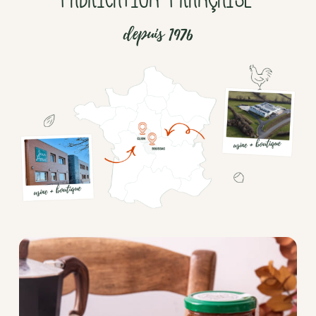
depuis 1976
Chocolat
Aides
culinaires
Boisson
en
poudre
Fruits
secs
Goma-
sio
Mélanges
apéritifs
Tartinables
apéritifs