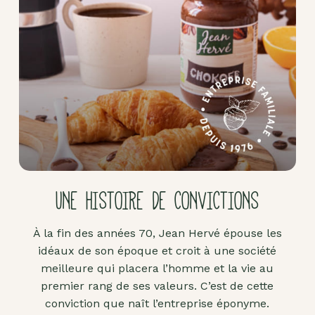
Pâte
d'amande
Pâtes à
tartiner
Produits
lacto-
fermentés
Produits
sucrants
UNE HISTOIRE DE CONVICTIONS
Purées
de
À la fin des années 70, Jean Hervé épouse les
fruits
idéaux de son époque et croit à une société
secs
meilleure qui placera l’homme et la vie au
Purées
premier rang de ses valeurs. C’est de cette
sucrées
conviction que naît l’entreprise éponyme.
dites