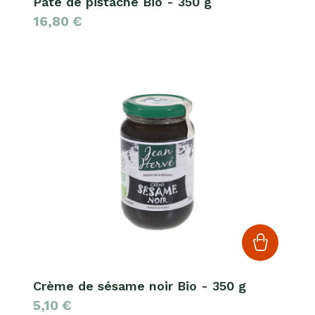
Pâte de pistache Bio - 350 g
16,80
€
Crème de sésame noir Bio - 350 g
5,10
€