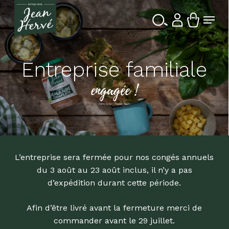
Passer
Menu
au
contenu
Ferme
Recherche
principal
le
de
produits
menu
Entreprise familiale
engagée !
dans la Bio depuis 1976
L’entreprise sera fermée pour nos congés annuels
du 3 août au 23 août inclus, il n’y a pas
d’expédition durant cette période.
Afin d’être livré avant la fermeture merci de
commander avant le 29 juillet.