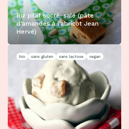
Riz pilaf sucré-salé (pâte
d’amandes à l’abricot Jean
Hervé)
bio
sans gluten
sans lactose
vegan