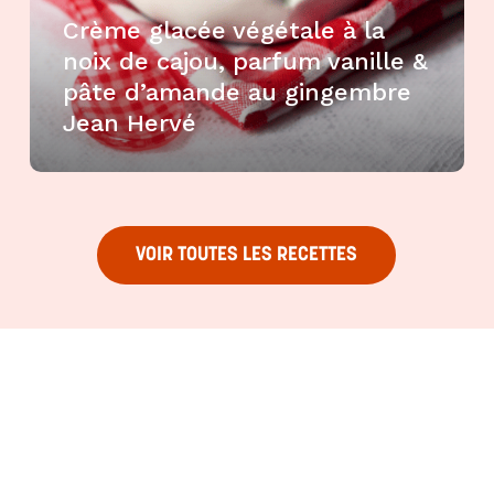
Crème glacée végétale à la
noix de cajou, parfum vanille &
pâte d’amande au gingembre
Jean Hervé
VOIR TOUTES LES RECETTES