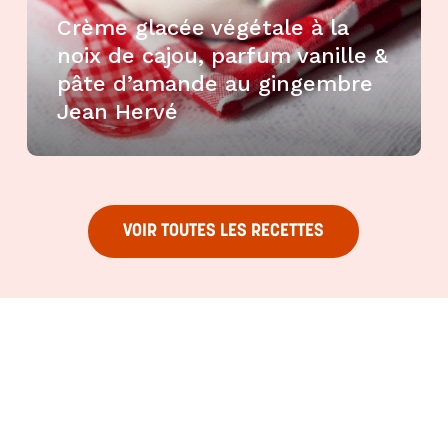
Crème glacée végétale à la
noix de cajou, parfum vanille &
pâte d’amande au gingembre
Jean Hervé
VOIR TOUTES LES RECETTES