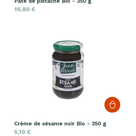
Pâte de pistache Bio - 350 g
16,80
€
Crème de sésame noir Bio - 350 g
5,10
€