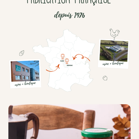
depuis 1976
Chocolat
Aides
culinaires
Boisson
en
poudre
Fruits
secs
Goma-
sio
Mélanges
apéritifs
Tartinables
apéritifs