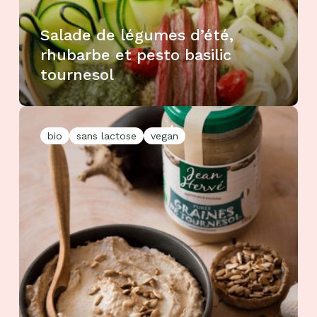
Salade de légumes d’été,
rhubarbe et pesto basilic
tournesol
bio
sans lactose
vegan