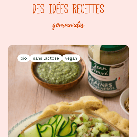
DES IDÉES RECETTES
gourmandes
bio
sans lactose
vegan