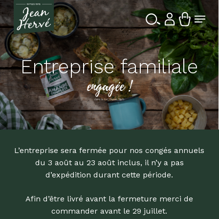
Passer
Menu
au
contenu
Ferme
Recherche
principal
le
de
produits
menu
Entreprise familiale
engagée !
dans la Bio depuis 1976
L’entreprise sera fermée pour nos congés annuels
du 3 août au 23 août inclus, il n’y a pas
d’expédition durant cette période.
Afin d’être livré avant la fermeture merci de
commander avant le 29 juillet.