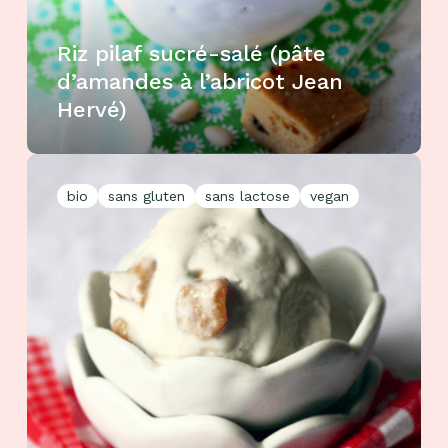
Riz pilaf sucré-salé (pâte
d’amandes à l’abricot Jean
Hervé)
bio
sans gluten
sans lactose
vegan