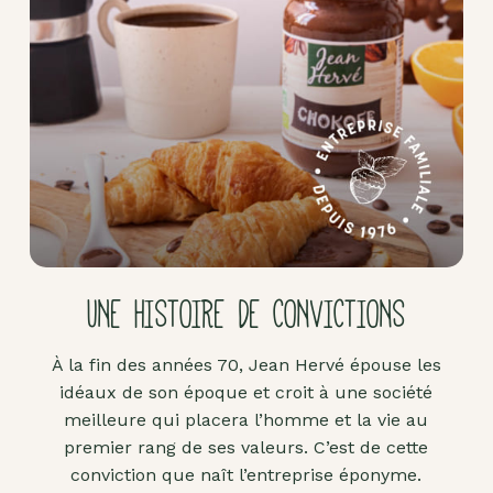
Pâte
d'amande
Pâtes à
tartiner
Produits
lacto-
fermentés
Produits
sucrants
UNE HISTOIRE DE CONVICTIONS
Purées
de
À la fin des années 70, Jean Hervé épouse les
fruits
idéaux de son époque et croit à une société
secs
meilleure qui placera l’homme et la vie au
Purées
premier rang de ses valeurs. C’est de cette
sucrées
conviction que naît l’entreprise éponyme.
dites