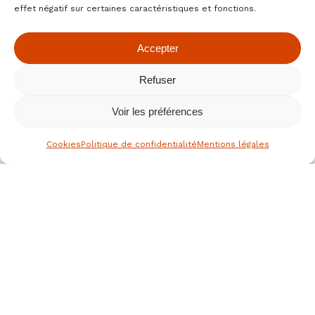
effet négatif sur certaines caractéristiques et fonctions.
Accepter
Refuser
Voir les préférences
Cookies
Politique de confidentialité
Mentions légales
le spécialiste des fruits secs bio
depuis 1976
Nous joindre
JEAN HERVE SAS,
Rue de la république
36700 CLION