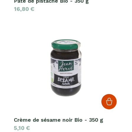
Pâte de pistache Bio - 350 g
16,80
€
Crème de sésame noir Bio - 350 g
5,10
€