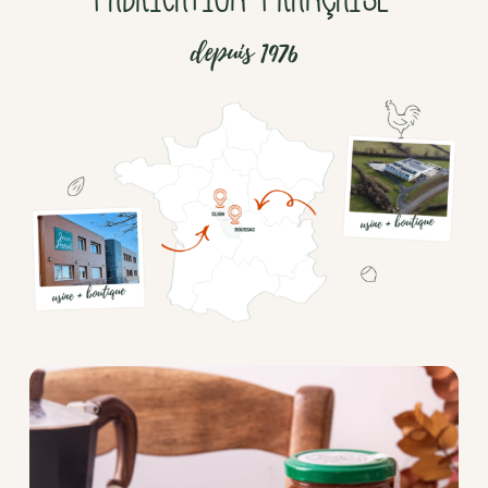
depuis 1976
Chocolat
Aides
culinaires
Boisson
en
poudre
Fruits
secs
Goma-
sio
Mélanges
apéritifs
Tartinables
apéritifs