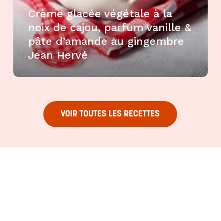
Crème glacée végétale à la
noix de cajou, parfum vanille &
pâte d’amande au gingembre
Jean Hervé
VOIR TOUTES LES RECETTES