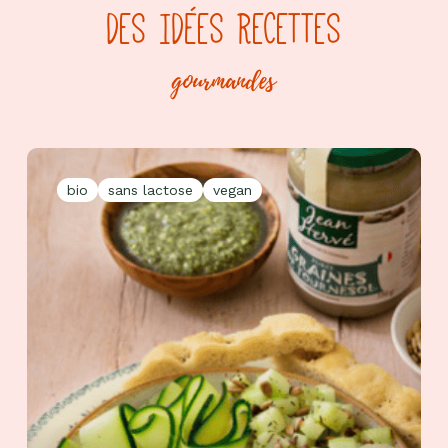
DES IDÉES RECETTES
gourmandes
bio
sans lactose
vegan