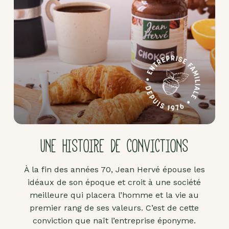
Pâte
d'amande
Pâtes à
tartiner
Produits
lacto-
fermentés
Produits
sucrants
UNE HISTOIRE DE CONVICTIONS
Purées
de
À la fin des années 70, Jean Hervé épouse les
fruits
idéaux de son époque et croit à une société
secs
meilleure qui placera l’homme et la vie au
Purées
premier rang de ses valeurs. C’est de cette
sucrées
conviction que naît l’entreprise éponyme.
dites