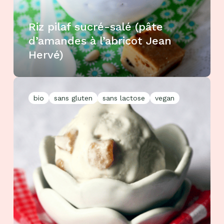
Riz pilaf sucré-salé (pâte
d’amandes à l’abricot Jean
Hervé)
bio
sans gluten
sans lactose
vegan