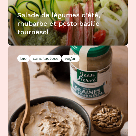
Salade de légumes d’été,
rhubarbe et pesto basilic
tournesol
bio
sans lactose
vegan