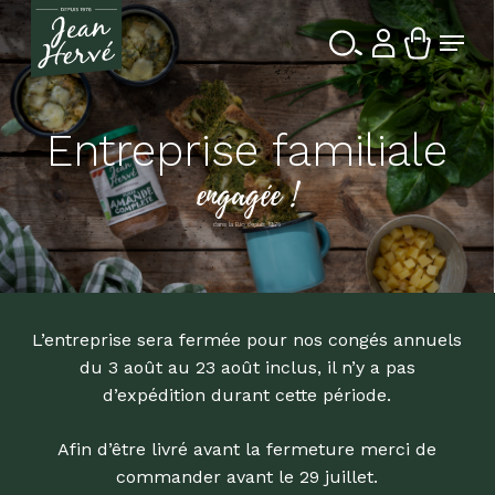
Passer
Menu
au
contenu
Ferme
Recherche
principal
le
de
produits
menu
Entreprise familiale
engagée !
dans la Bio depuis 1976
L’entreprise sera fermée pour nos congés annuels
du 3 août au 23 août inclus, il n’y a pas
d’expédition durant cette période.
Afin d’être livré avant la fermeture merci de
commander avant le 29 juillet.