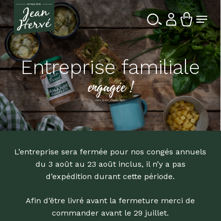
Passer
Menu
au
contenu
Ferme
Recherche
principal
le
de
produits
menu
Entreprise familiale
engagée !
dans la Bio depuis 1976
L’entreprise sera fermée pour nos congés annuels
du 3 août au 23 août inclus, il n’y a pas
d’expédition durant cette période.
Afin d’être livré avant la fermeture merci de
commander avant le 29 juillet.