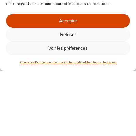
effet négatif sur certaines caractéristiques et fonctions.
Accepter
Refuser
Voir les préférences
Cookies
Politique de confidentialité
Mentions légales
le spécialiste des fruits secs bio
depuis 1976
Nous joindre
JEAN HERVE SAS,
Rue de la république
36700 CLION