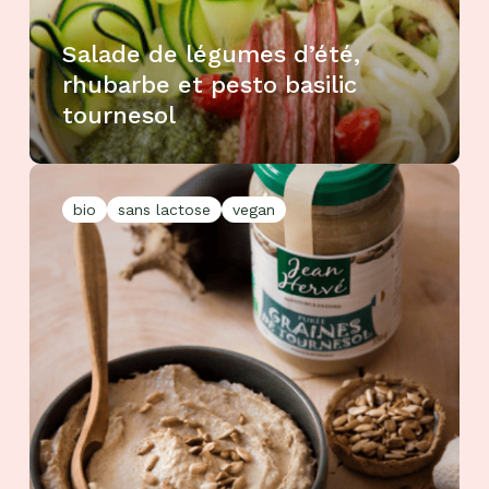
Salade de légumes d’été,
rhubarbe et pesto basilic
tournesol
bio
sans lactose
vegan