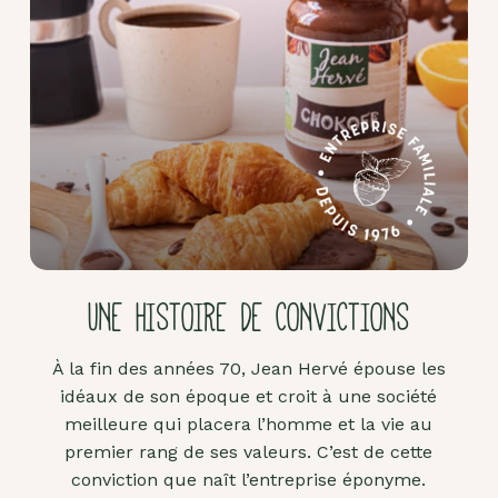
Pâte
d'amande
Pâtes à
tartiner
Produits
lacto-
fermentés
Produits
sucrants
UNE HISTOIRE DE CONVICTIONS
Purées
de
À la fin des années 70, Jean Hervé épouse les
fruits
idéaux de son époque et croit à une société
secs
meilleure qui placera l’homme et la vie au
Purées
premier rang de ses valeurs. C’est de cette
sucrées
conviction que naît l’entreprise éponyme.
dites