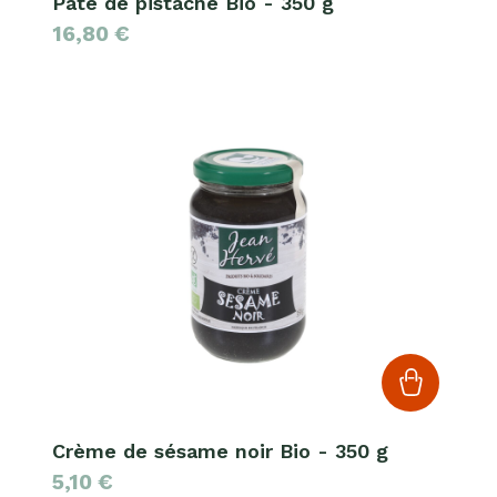
Pâte de pistache Bio - 350 g
16,80
€
Crème de sésame noir Bio - 350 g
5,10
€