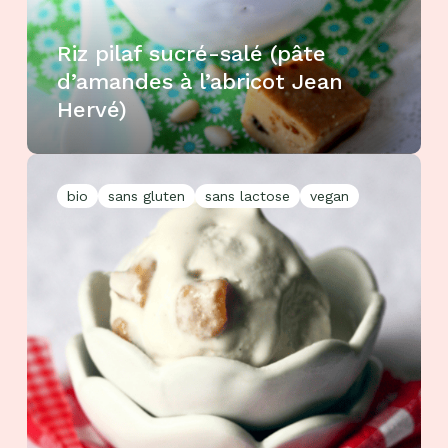
Riz pilaf sucré-salé (pâte
d’amandes à l’abricot Jean
Hervé)
bio
sans gluten
sans lactose
vegan