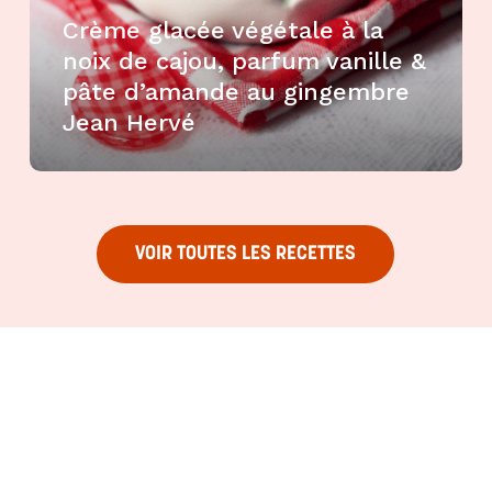
Crème glacée végétale à la
noix de cajou, parfum vanille &
pâte d’amande au gingembre
Jean Hervé
VOIR TOUTES LES RECETTES