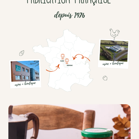
depuis 1976
Chocolat
Aides
culinaires
Boisson
en
poudre
Fruits
secs
Goma-
sio
Mélanges
apéritifs
Tartinables
apéritifs