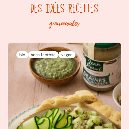
DES IDÉES RECETTES
gourmandes
bio
sans lactose
vegan