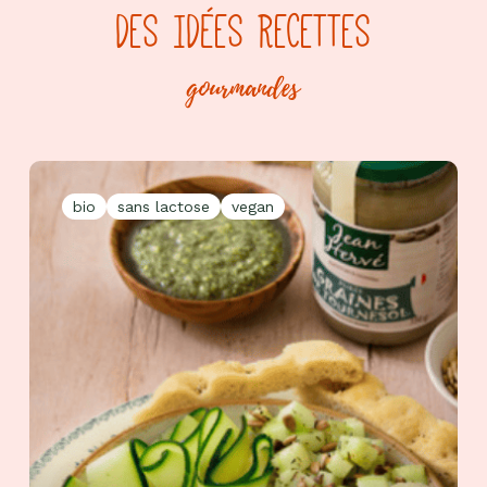
DES IDÉES RECETTES
gourmandes
bio
sans lactose
vegan