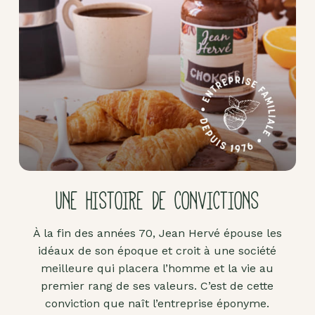
Pâte
d'amande
Pâtes à
tartiner
Produits
lacto-
fermentés
Produits
sucrants
UNE HISTOIRE DE CONVICTIONS
Purées
de
À la fin des années 70, Jean Hervé épouse les
fruits
idéaux de son époque et croit à une société
secs
meilleure qui placera l’homme et la vie au
Purées
premier rang de ses valeurs. C’est de cette
sucrées
conviction que naît l’entreprise éponyme.
dites