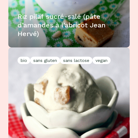
Riz pilaf sucré-salé (pâte
d’amandes à l’abricot Jean
Hervé)
bio
sans gluten
sans lactose
vegan