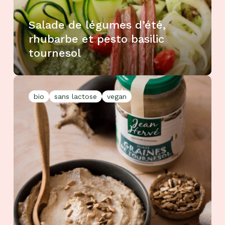
Salade de légumes d’été,
rhubarbe et pesto basilic
tournesol
bio
sans lactose
vegan