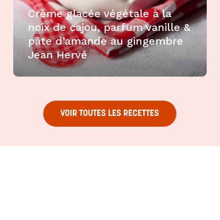
Crème glacée végétale à la
noix de cajou, parfum vanille &
pâte d’amande au gingembre
Jean Hervé
VOIR TOUTES LES RECETTES