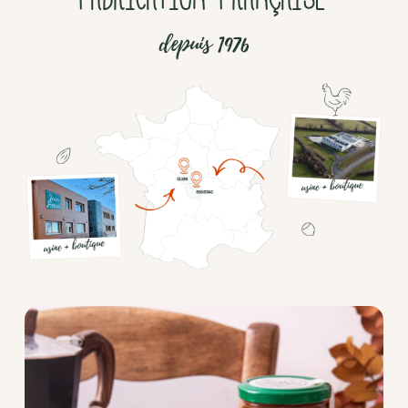
depuis 1976
Chocolat
Aides
culinaires
Boisson
en
poudre
Fruits
secs
Goma-
sio
Mélanges
apéritifs
Tartinables
apéritifs