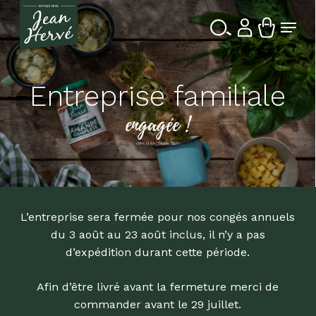
Passer
Menu
au
contenu
Ferme
Recherche
principal
le
de
produits
menu
Entreprise familiale
engagée !
dans la Bio depuis 1976
L’entreprise sera fermée pour nos congés annuels
du 3 août au 23 août inclus, il n’y a pas
d’expédition durant cette période.
Afin d’être livré avant la fermeture merci de
commander avant le 29 juillet.