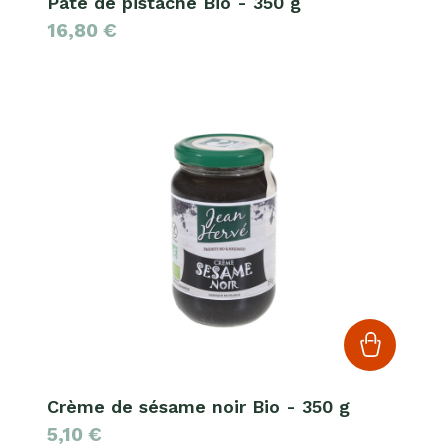
Pâte de pistache Bio - 350 g
16,80
€
Crème de sésame noir Bio - 350 g
5,10
€