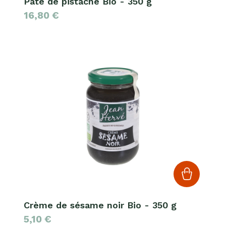
Pâte de pistache Bio - 350 g
16,80
€
Crème de sésame noir Bio - 350 g
5,10
€