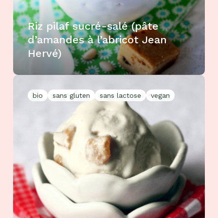
Riz pilaf sucré-salé (pâte
d’amandes à l’abricot Jean
Hervé)
bio
sans gluten
sans lactose
vegan