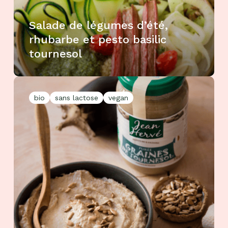
Salade de légumes d’été,
rhubarbe et pesto basilic
tournesol
bio
sans lactose
vegan