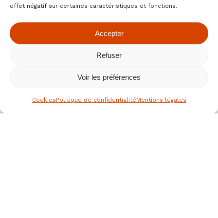
effet négatif sur certaines caractéristiques et fonctions.
Accepter
Refuser
Voir les préférences
Cookies
Politique de confidentialité
Mentions légales
le spécialiste des fruits secs bio
depuis 1976
Nous joindre
JEAN HERVE SAS,
Rue de la république
36700 CLION