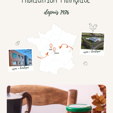
depuis 1976
Chocolat
Aides
culinaires
Boisson
en
poudre
Fruits
secs
Goma-
sio
Mélanges
apéritifs
Tartinables
apéritifs