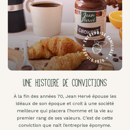
Pâte
d'amande
Pâtes à
tartiner
Produits
lacto-
fermentés
Produits
sucrants
UNE HISTOIRE DE CONVICTIONS
Purées
de
À la fin des années 70, Jean Hervé épouse les
fruits
idéaux de son époque et croit à une société
secs
meilleure qui placera l’homme et la vie au
Purées
premier rang de ses valeurs. C’est de cette
sucrées
conviction que naît l’entreprise éponyme.
dites