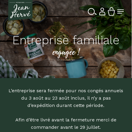
Passer
Menu
au
contenu
Ferme
Recherche
principal
le
de
produits
menu
Entreprise familiale
engagée !
dans la Bio depuis 1976
L’entreprise sera fermée pour nos congés annuels
du 3 août au 23 août inclus, il n’y a pas
d’expédition durant cette période.
Afin d’être livré avant la fermeture merci de
commander avant le 29 juillet.