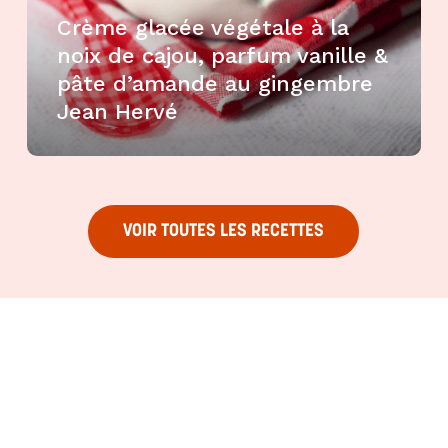
Crème glacée végétale à la
noix de cajou, parfum vanille &
pâte d’amande au gingembre
Jean Hervé
VOIR TOUTES LES RECETTES