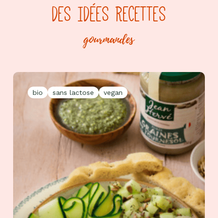
DES IDÉES RECETTES
gourmandes
bio
sans lactose
vegan