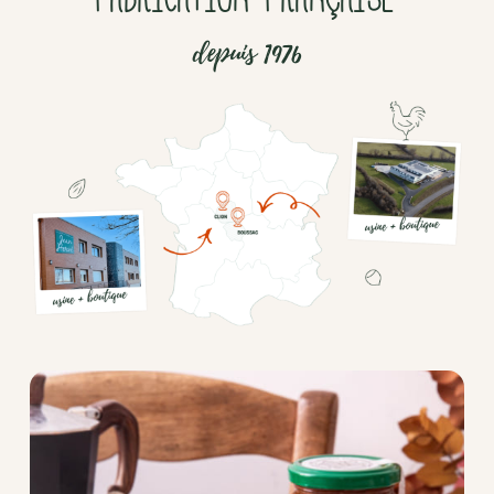
depuis 1976
Chocolat
Aides
culinaires
Boisson
en
poudre
Fruits
secs
Goma-
sio
Mélanges
apéritifs
Tartinables
apéritifs