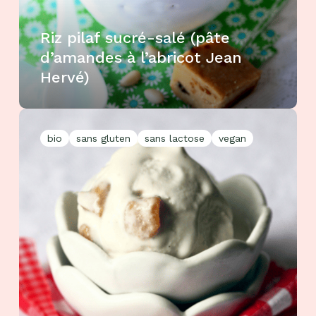
Riz pilaf sucré-salé (pâte
d’amandes à l’abricot Jean
Hervé)
bio
sans gluten
sans lactose
vegan