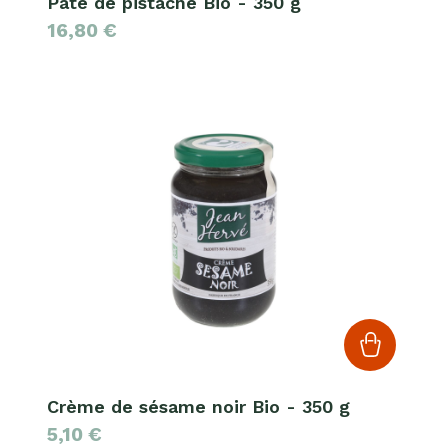
Pâte de pistache Bio - 350 g
16,80
€
Crème de sésame noir Bio - 350 g
5,10
€