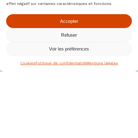
effet négatif sur certaines caractéristiques et fonctions.
Accepter
Refuser
Voir les préférences
Cookies
Politique de confidentialité
Mentions légales
le spécialiste des fruits secs bio
depuis 1976
Nous joindre
JEAN HERVE SAS,
Rue de la république
36700 CLION