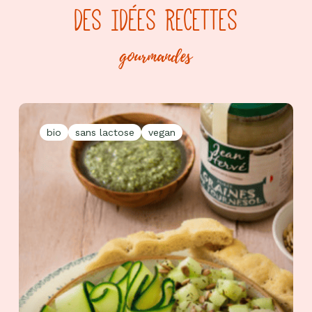
DES IDÉES RECETTES
gourmandes
bio
sans lactose
vegan