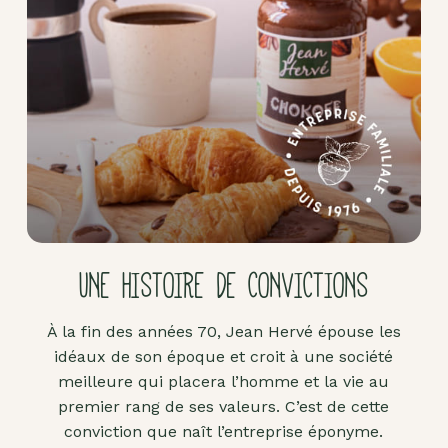
Pâte
d'amande
Pâtes à
tartiner
Produits
lacto-
fermentés
Produits
sucrants
UNE HISTOIRE DE CONVICTIONS
Purées
de
À la fin des années 70, Jean Hervé épouse les
fruits
idéaux de son époque et croit à une société
secs
meilleure qui placera l’homme et la vie au
Purées
premier rang de ses valeurs. C’est de cette
sucrées
conviction que naît l’entreprise éponyme.
dites