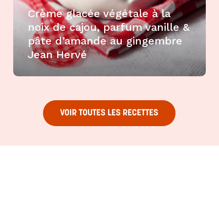
Crème glacée végétale à la
noix de cajou, parfum vanille &
pâte d’amande au gingembre
Jean Hervé
VOIR TOUTES LES RECETTES