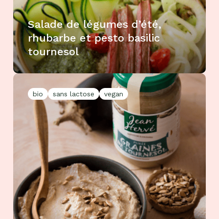
Salade de légumes d’été,
rhubarbe et pesto basilic
tournesol
bio
sans lactose
vegan