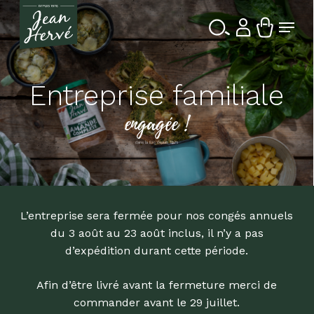
Passer
Menu
au
contenu
Ferme
Recherche
principal
le
de
produits
menu
Entreprise familiale
engagée !
dans la Bio depuis 1976
L’entreprise sera fermée pour nos congés annuels
du 3 août au 23 août inclus, il n’y a pas
d’expédition durant cette période.
Afin d’être livré avant la fermeture merci de
commander avant le 29 juillet.