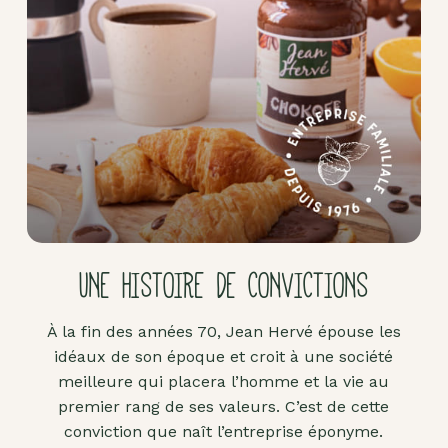
Pâte
d'amande
Pâtes à
tartiner
Produits
lacto-
fermentés
Produits
sucrants
UNE HISTOIRE DE CONVICTIONS
Purées
de
À la fin des années 70, Jean Hervé épouse les
fruits
idéaux de son époque et croit à une société
secs
meilleure qui placera l’homme et la vie au
Purées
premier rang de ses valeurs. C’est de cette
sucrées
conviction que naît l’entreprise éponyme.
dites