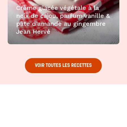
Crème glacée végétale à la
noix de cajou, parfum vanille &
pâte d’amande au gingembre
Jean Hervé
VOIR TOUTES LES RECETTES