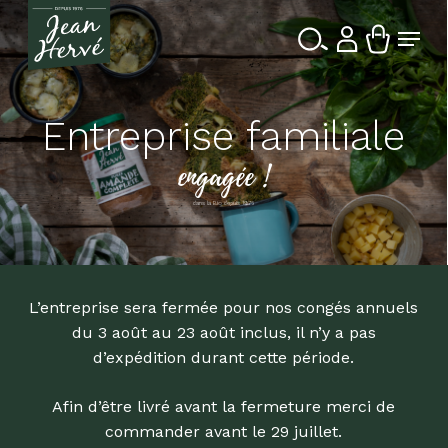
Passer
Menu
au
contenu
Ferme
Recherche
principal
le
de
produits
menu
Entreprise familiale
engagée !
dans la Bio depuis 1976
L’entreprise sera fermée pour nos congés annuels
du 3 août au 23 août inclus, il n’y a pas
d’expédition durant cette période.
Afin d’être livré avant la fermeture merci de
commander avant le 29 juillet.