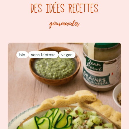
DES IDÉES RECETTES
gourmandes
bio
sans lactose
vegan