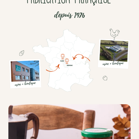
depuis 1976
Chocolat
Aides
culinaires
Boisson
en
poudre
Fruits
secs
Goma-
sio
Mélanges
apéritifs
Tartinables
apéritifs