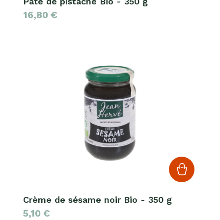
Pâte de pistache Bio - 350 g
16,80
€
Crème de sésame noir Bio - 350 g
5,10
€