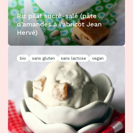
Riz pilaf sucré-salé (pâte
d’amandes à l’abricot Jean
Hervé)
bio
sans gluten
sans lactose
vegan