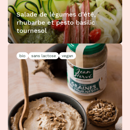
Salade de légumes d’été,
rhubarbe et pesto basilic
tournesol
bio
sans lactose
vegan